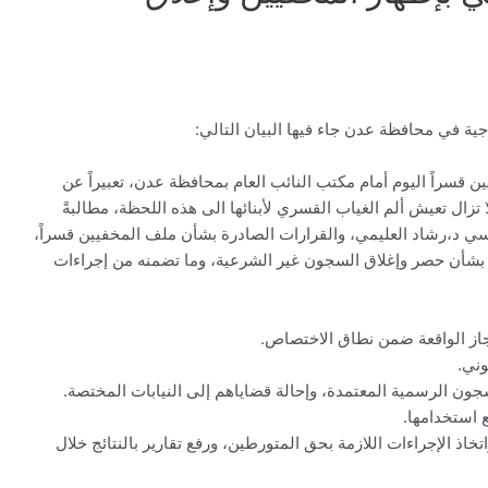
ة في محافظة عدن جاء فيها البيان التالي:
قسراً اليوم أمام مكتب النائب العام بمحافظة عدن، تعبيراً عن
تزال تعيش ألم الغياب القسري لأبنائها الى هذه اللحظة، مطالبةً
سي د،رشاد العليمي، والقرارات الصادرة بشأن ملف المخفيين قسراً،
 مقدمتها تعميم النائب العام رقم (2) لسنة 2026م بشأن حصر وإغلاق السجون غير الشرعية، وما تضمنه من إجراءات
جاز الواقعة ضمن نطاق الاختصاص.
وني.
جون الرسمية المعتمدة، وإحالة قضاياهم إلى النيابات المختصة.
ع استخدامها.
تخاذ الإجراءات اللازمة بحق المتورطين، ورفع تقارير بالنتائج خلال