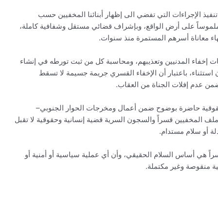
نفيذ الإجراءات التي تفضي الى إظهار أبنائنا المخفيين حسب
اً وملموساً على أرض الواقع، وبإشراف قضائي مستقل وشفافية كاملة،
اء معاناة أسرهم المستمرة منذ سنوات.
ت إخفاء المدنيين وتعذيبهم، ومحاسبة كل من ثبت تورطه في إنشاء
ن استثناء، باعتبار أن الإخفاء القسري جريمة جسيمة لا تسقط
يضمن عدم إفلات الجناة من العقاب.
حقوقية حاضرة بوضوح ضمن أعمال ومخرجات الحوار الجنوبي–
ر ملف المخفيين قسراً والسجون السرية قضية إنسانية وحقوقية لا تقبل
دلة أو سلام مستدام.
راً هي أساس السلام الحقيقي، وأن أي عملية سياسية أو أمنية أو
ية منقوصة وغير مكتملة.