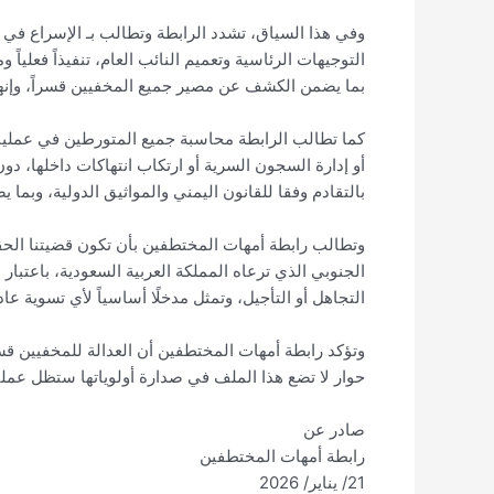
وفي هذا السياق، تشدد الرابطة وتطالب بـ الإسراع في ت
التوجيهات الرئاسية وتعميم النائب العام، تنفيذاً فعلي
بما يضمن الكشف عن مصير جميع المخفيين قسراً، وإنه
كما تطالب الرابطة محاسبة جميع المتورطين في عمليا
أو إدارة السجون السرية أو ارتكاب انتهاكات داخلها، دو
بالتقادم وفقا للقانون اليمني والمواثيق الدولية، وبما 
وتطالب رابطة أمهات المختطفين بأن تكون قضيتنا ال
الجنوبي الذي ترعاه المملكة العربية السعودية، باعتبا
التجاهل أو التأجيل، وتمثل مدخلًا أساسياً لأي تسوية عا
وتؤكد رابطة أمهات المختطفين أن العدالة للمخفيين قس
حوار لا تضع هذا الملف في صدارة أولوياتها ستظل عمل
صادر عن
رابطة أمهات المختطفين
21/ يناير/ 2026