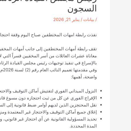
السجون
/
بيانات
/
يناير 21, 2026
نفذت رابطة امهات المختطفين صباح اليوم وقفة احتجاجي
تقف رابطة أمهات المختطفين إلى جانب أمهات المخفيين 
معاناة عشرات العائلات من أسر المخفيين قسراً التي لا 
بالإسراع في تنفيذ توجيهات رئيس مجلس القيادة الرئا
وفي
واضحة، أهمها:
النزول الميداني الفوري لتفتيش أماكن التوقيف والاحت
الإفراج الفوري عن كل من ثبت احتجازه دون مسوغ قان
نقل المحتجزين الذين لديهم أوامر ضبط قانونية إلى الس
إغلاق جميع أماكن التوقيف والاحتجاز غير المعتمدة ومن
تحديد المسؤولية القانونية عن أي احتجاز غير قانوني، وا
المدة المحددة.