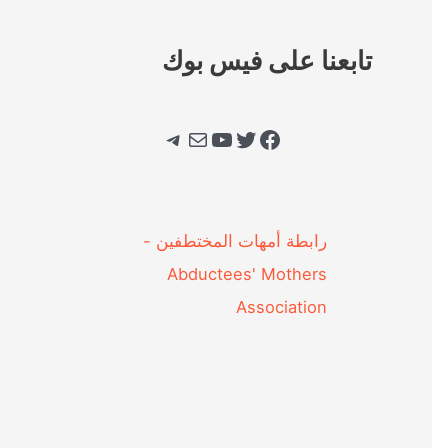
تابعنا على فيس بوك
فيسبوك
تويتر
يوتيوب
بريد
تيليجرام
‎رابطة أمهات المختطفين -
Abductees' Mothers
Association‎