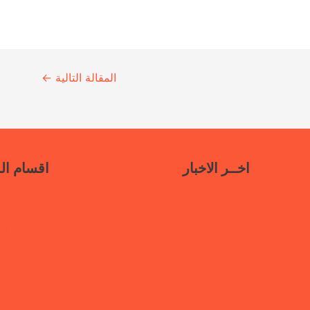
المقالة التالية
←
اخــر الاخبار
اقسام ال
سياسات جديدة تدعو إلى استعادة
ناف
حكومية في مأرب عبر نهج تصالحي
أنشطتنا الإ
استئناف الخدمات وحماية النازحين
قتلى ا
“هي تبني السلام”.. رابطة أمهات
 تختتم دورة تدريبية حول الابتزاز
الرقمي والحماية الرقمية بمأرب