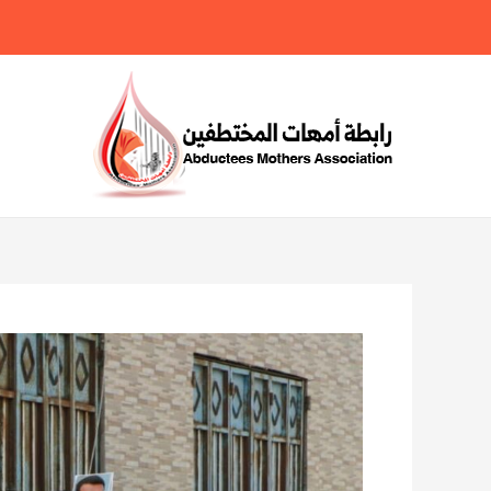
خطي
لى
لمحتوى