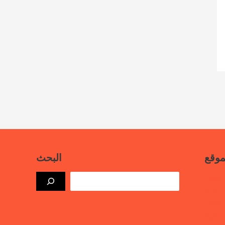
موقع
البحث
بيانات
ذة حرة
علامية
لسجون