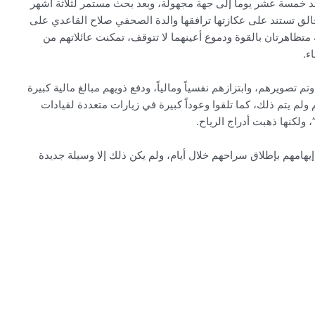
عد خمسة عشر يوماً إلى جهة مجهولة، وبعد بحث مستمر لثلاثة أشهر
لق تستند على عكازتها ترافقها والدة الصحفي صلاح القاعدي على
تظاهرتان بالقوة ودموع أعينهما لا تتوقف، تمكنت عائلاتهم من
ء.
 تصويرهم، وابتزازهم نفسياً ومالياً، ودفع ذويهم مبالغ مالية كبيرة
 يتم ذلك، كما تلقوا وعوداً كبيرة في زيارات متعددة لقيادات
لكنها ذهبت أدراج الرياح.
هامهم بإطلاق سراحهم خلال أيام، ولم يكن ذلك إلا وسيلة جديدة