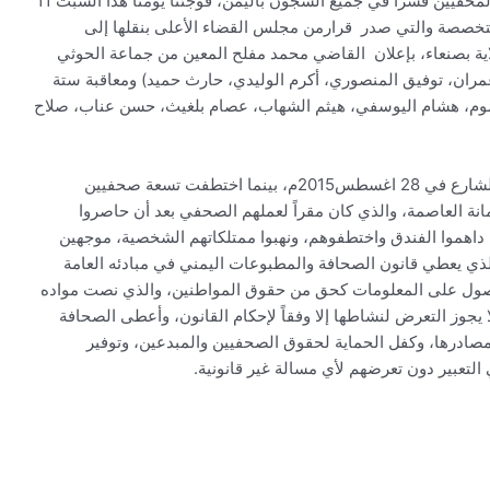
في الوقت الذي نأمل فيه انفراجة لجميع المختطفين والمخفيين قسراً في جميع السجون باليمن، فوجئنا يومنا هذا السبت 11
عاء المتخصصة والتي صدر قرارمن مجلس القضاء الأعلى بنقلها إلى
تكون به منعدمة الولاية بصنعاء، بإعلان القاضي محمد مفلح المعين من جماعة الحوثي
عمران، توفيق المنصوري، أكرم الوليدي، حارث حميد) ومعاقبة ستة
م، هشام اليوسفي، هيثم الشهاب، عصام بلغيث، حسن عناب، صلاح
وكانت جماعة الحوثي قد اختطفت صلاح القاعدي من الشارع في 28 اغسطس2015م، بينما اختطفت تسعة صحفيين
ندق قصر الأحلام بأمانة العاصمة، والذي كان مقراً لعملهم الصحفي بعد أن حاصروا
عة الـ 9 ليلا حتى الساعة الـ 4 فجرا، ثم داهموا الفندق واختطفوهم، ونهبوا ممتلكاتهم الشخصية، موجهين
ذي يعطي قانون الصحافة والمطبوعات اليمني في مبادئه العامة
الحصول على المعلومات كحق من حقوق المواطنين، والذي نصت مواده
يجوز التعرض لنشاطها إلا وفقاً لإحكام القانون، وأعطى الصحافة
 مصادرها، وكفل الحماية لحقوق الصحفيين والمبدعين، وتوفير
التعبير دون تعرضهم لأي مسالة غير قانونية.