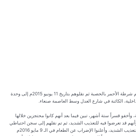
واقتاد الحوثيون الصحفيين المختطفين التسعة إلى قسم شرطة الأحمر بالحصبة ثم نقلوهم بتاريخ 11 يونيو 2015م إلى وحدة
لداخلية، الكائنة في شارع العدل وسط العاصمة صنعاء.
م إلى جهة مجهولة، وأخفو قسراً ستة أشهر، تبين فيما بعد أنهم كانوا محتجزين خلالها
أنهم قد تعرضوا فيه للتعذيب الشديد، ثم تم نقلهم إلى سجن احتياطي
هبرة في الـ 25 من أبريل 2016م، وتعرضوا كذلك فيه للتعذيب الشديد، وأعلنوا الإضراب عن الطعام في الـ 9 مايو 2016م