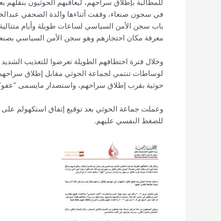
للمطالبة بإطلاق سراحهم، ليعاقبهم الحوثيون بنقلهم ب
في سجون صنعاء، وقفت أثناءها والدة الصحفي عبدالخا
باب سجن الأمن السياسي لساعات طويلة وأيام متتالية م
معرفة مكان احتجازهم وهو سجن الأمن السياسي بصنعا
وخلال فترة اختطافهم الطويلة تعرضوا للتعذيب الشديد وتم
لوساطات تنتمي لجماعة الحوثي مقابل إطلاق سراحهم ولم
حوثية بقرب إطلاق سراحهم، واستصدار مايسمى “عفو”، و
وعملت جماعة الحوثي بعد توقيع إتفاق استكهولم على إي
للضغط النفسي عليهم.