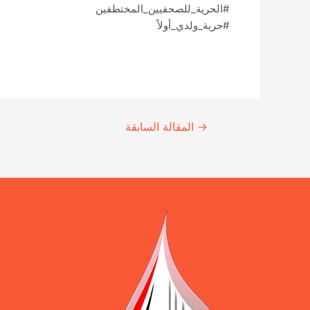
#الحرية_للصحفيين_المختطفين
#حرية_ولدي_أولاً
Continue
→
المقالة السابقة
Reading
ورقة 
المرافق ال
يوازن بين 
ضمن حملة 