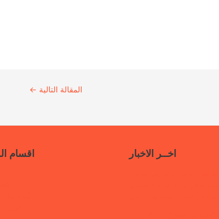
المقالة التالية
←
اخــر الاخبار
اقسام ال
سياسات جديدة تدعو إلى استعادة
ناف
حكومية في مأرب عبر نهج تصالحي
أنشطتنا الإ
استئناف الخدمات وحماية النازحين
قتلى ا
“هي تبني السلام”.. رابطة أمهات