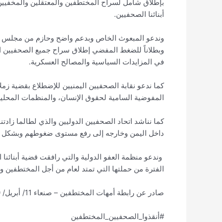
بإطلاق شامل لسراح المختطفين والمعتقلين والمخفيين ق
أبنائنا الصحفيين.
وندعو المبعوث الخاص وبدعم واضح وحازم من مجلس الأمن 
وبطلاناً للضغط المفضي إطلاق سراح جميع الصحفيين ا
في المزايدات السياسية والمصالح العسكرية.
كما ندعو نقابة الصحفيين اليمنيين للإضطلاع بقضية زم
المفوضية السامية لحقوق الإنسان، والمنظمات المحلية و
كما نناشد اتحاد الصحفيين الدوليين والذي لطالما زادتن
داخل اليمن وخارجه إلى رفع مستوى ضغوطهم وبشكل م
وندعو منظمة العفو الدولية والتي رافقت قضية أبنائنا
الفترة من حملتها التي تمتد لعام من أجل المختطفين و
صادر عن رابطة أمهات المختطفين – صنعاء 11/ أبريل/ 2020م
#أنقذوا_الصحفيين_المختطفين