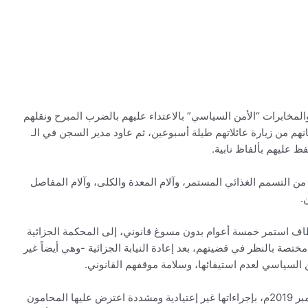
 جهاز الامن والمخابرات “الأمن السياسي” بالاعتداء عليهم بالضرب المبرح ونقلهم
انهم من زيارة عائلاتهم طيلة أسبوعين، ثم عاود مدير السجن في الـ
 التسمم الغذائي المستمر، وآلام المعدة والكلى، وآلام المفاصل
.
ين بعد اختطاف استمر خمسة أعوام بدون مسوغ قانوني، إلى المحكمة الجزائية
تصة بالنظر في قضيتهم، بعد إعادة النيابة الجزائية -وهي أيضاً غير
السياسي لعدم استيفائها، وسلامة موقفهم القانوني.
بدأ القاضي محمد مفلح جلسات المحاكمة في 29 ديسمبر 2019م، بإجراءاتها غير إعتيادية ومشددة اعترض عليها المحامون