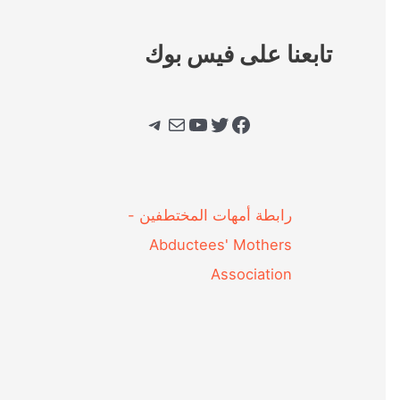
تابعنا على فيس بوك
فيسبوك
تويتر
يوتيوب
بريد
تيليجرام
‎رابطة أمهات المختطفين -
Abductees' Mothers
Association‎