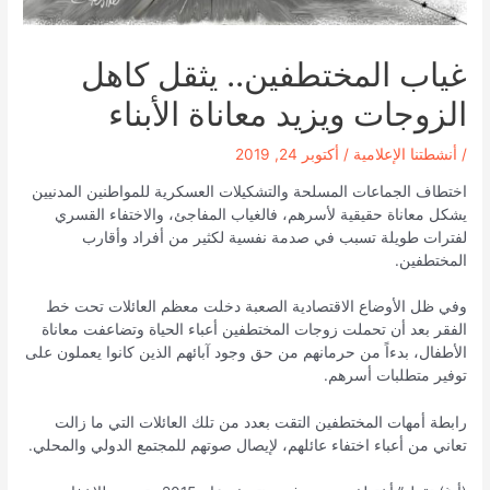
غياب المختطفين.. يثقل كاهل
الزوجات ويزيد معاناة الأبناء
/
أنشطتنا الإعلامية
/
أكتوبر 24, 2019
اختطاف الجماعات المسلحة والتشكيلات العسكرية للمواطنين المدنيين
يشكل معاناة حقيقية لأسرهم، فالغياب المفاجئ، والاختفاء القسري
لفترات طويلة تسبب في صدمة نفسية لكثير من أفراد وأقارب
المختطفين.
وفي ظل الأوضاع الاقتصادية الصعبة دخلت معظم العائلات تحت خط
الفقر بعد أن تحملت زوجات المختطفين أعباء الحياة وتضاعفت معاناة
الأطفال، بدءاً من حرمانهم من حق وجود آبائهم الذين كانوا يعملون على
توفير متطلبات أسرهم.
رابطة أمهات المختطفين التقت بعدد من تلك العائلات التي ما زالت
تعاني من أعباء اختفاء عائلهم، لإيصال صوتهم للمجتمع الدولي والمحلي.