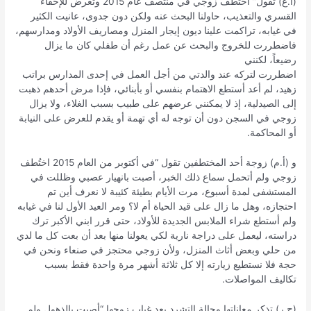
(أ.غ) تقول” أختطف زوجي في منتصف عام 2015 وتعرض للإخفاء
القسري والتعذيب، حاولنا البحث عنه ولكن دون جدوى، عانيت الكثير
في غيابه، تراكمت علينا ديون إيجار المنزل ومصاريف الأولاد ومدارسهم،
فاضطررت للخروج والبحث عن عمل رغم أن طفلي كان ما يزال
رضيعاً، لكنني
اضطررت لتركه عند والدتي من أجل العمل في إحدى المدارس براتب
زهيد، لم أعد أستطع الاهتمام بنفسي أو بأبنائي، فإذا مرض أحدهم ذهبت
إلى الصيدلية، إذ لا يمكنني عرضهم على طبيب بسبب الغلاء، ولا يزال
زوجي في السجن دون أن توجه له أي تهمة أو يقدم للعرض على النيابة
أو المحاكمة.
و (أ.م) زوجة أحد المختطفين تقول “في أكتوبر من العام 2015 اختُطف
زوجي ولم أتحمل سماع ذلك الخبر، أصبت بانهيار عصبي وظللت في
المستشفى لمدة أسبوع، مرت الأيام بطيئة كئيبة لا نعرف أين تم
احتجازه، وهل ما زال على قيد الحياة أم لا؟ ومر العيد الأول لنا في غيابه
ولم أستطع شراء الملابس الجديدة للأولاد، حتى قرر ابني الأكبر ترك
دراسته، ليعمل على دراجة نارية لكي يعولنا منها بعد أن بعت كل ما لدي
من حلي وبعض أثاث المنزل، ولأن زوجي محتجز في صنعاء ونحن في
حجة فلا نستطيع زيارته إلا كل ثلاثة أشهر مرة واحدة فقط بسبب
تكاليف المواصلات.
(ح.ر) تذكر معاناتها وحالة التشرد بعد غياب زوجها “أصبت بالذهول ولم