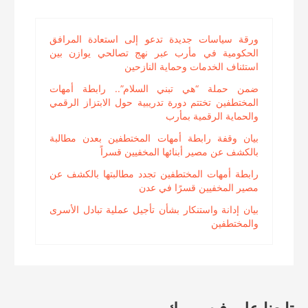
ورقة سياسات جديدة تدعو إلى استعادة المرافق
الحكومية في مأرب عبر نهج تصالحي يوازن بين
استئناف الخدمات وحماية النازحين
ضمن حملة “هي تبني السلام”.. رابطة أمهات
المختطفين تختتم دورة تدريبية حول الابتزاز الرقمي
والحماية الرقمية بمأرب
بيان وقفة رابطة أمهات المختطفين بعدن مطالبة
بالكشف عن مصير أبنائها المخفيين قسراً
رابطة أمهات المختطفين تجدد مطالبتها بالكشف عن
مصير المخفيين قسرًا في عدن
بيان إدانة واستنكار بشأن تأجيل عملية تبادل الأسرى
والمختطفين