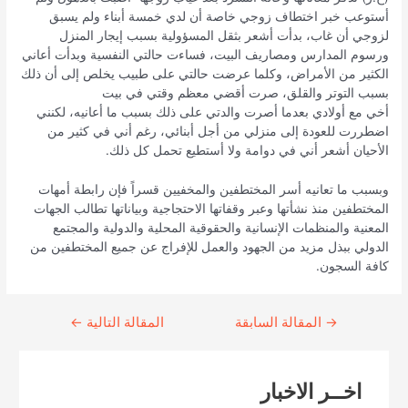
أستوعب خبر اختطاف زوجي خاصة أن لدي خمسة أبناء ولم يسبق
لزوجي أن غاب، بدأت أشعر بثقل المسؤولية بسبب إيجار المنزل
ورسوم المدارس ومصاريف البيت، فساءت حالتي النفسية وبدأت أعاني
الكثير من الأمراض، وكلما عرضت حالتي على طبيب يخلص إلى أن ذلك
بسبب التوتر والقلق، صرت أقضي معظم وقتي في بيت
أخي مع أولادي بعدما أصرت والدتي على ذلك بسبب ما أعانيه، لكنني
اضطررت للعودة إلى منزلي من أجل أبنائي، رغم أني في كثير من
الأحيان أشعر أني في دوامة ولا أستطيع تحمل كل ذلك.
وبسبب ما تعانيه أسر المختطفين والمخفيين قسراً فإن رابطة أمهات
المختطفين منذ نشأتها وعبر وقفاتها الاحتجاجية وبياناتها تطالب الجهات
المعنية والمنظمات الإنسانية والحقوقية المحلية والدولية والمجتمع
الدولي ببذل مزيد من الجهود والعمل للإفراج عن جميع المختطفين من
كافة السجون.
→
Continue
المقالة السابقة
المقالة التالية
←
Reading
اخــر الاخبار