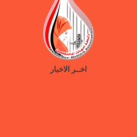
اخــر الاخبار
ورقة سياسات جديدة تدعو إلى استعادة المرافق الحكومية في مأرب عبر نهج
تصالحي يوازن بين استئناف الخدمات وحماية النازحين
ضمن حملة “هي تبني السلام”.. رابطة أمهات المختطفين تختتم دورة تدريبية
حول الابتزاز الرقمي والحماية الرقمية بمأرب
بيان وقفة رابطة أمهات المختطفين بعدن مطالبة بالكشف عن مصير أبنائها
المخفيين قسراً
رابطة أمهات المختطفين تجدد مطالبتها بالكشف عن مصير المخفيين قسرًا في