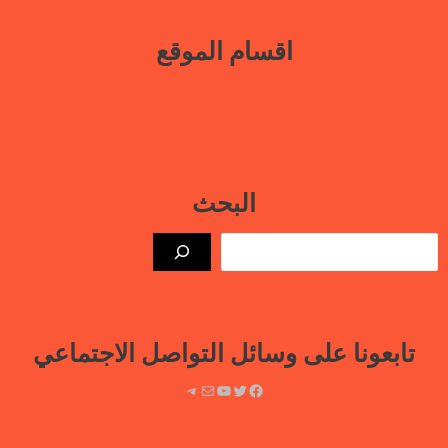
عدن
اقسام الموقع
بيانات
نافذة حرة
أنشطتنا الإعلامية
قتلى السجون
البحث
الب
تابعونا على وسائل التواصل الاجتماعي
فيسبوك
تويتر
يوتيوب
بريد
تيليجرام