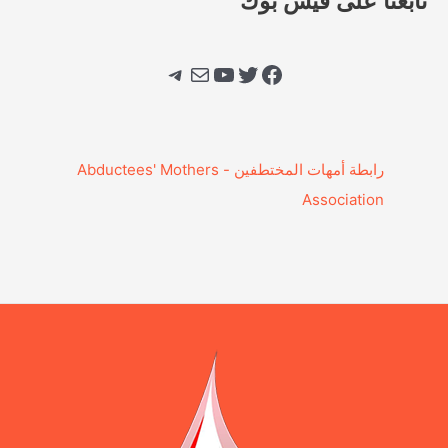
تابعنا على فيس بوك
فيسبوك
تويتر
يوتيوب
بريد
تيليجرام
‎رابطة أمهات المختطفين - Abductees' Mothers
Association‎