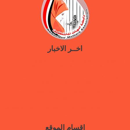
اخــر الاخبار
ورقة سياسات جديدة تدعو إلى استعادة المرافق الحكومية في مأرب عبر نهج
تصالحي يوازن بين استئناف الخدمات وحماية النازحين
ضمن حملة “هي تبني السلام”.. رابطة أمهات المختطفين تختتم دورة تدريبية
حول الابتزاز الرقمي والحماية الرقمية بمأرب
بيان وقفة رابطة أمهات المختطفين بعدن مطالبة بالكشف عن مصير أبنائها
المخفيين قسراً
رابطة أمهات المختطفين تجدد مطالبتها بالكشف عن مصير المخفيين قسرًا في
عدن
اقسام الموقع