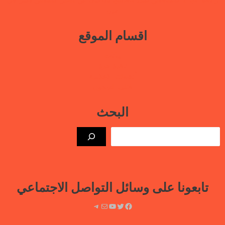
عدن
اقسام الموقع
بيانات
نافذة حرة
أنشطتنا الإعلامية
قتلى السجون
البحث
الب
تابعونا على وسائل التواصل الاجتماعي
فيسبوك
تويتر
يوتيوب
بريد
تيليجرام