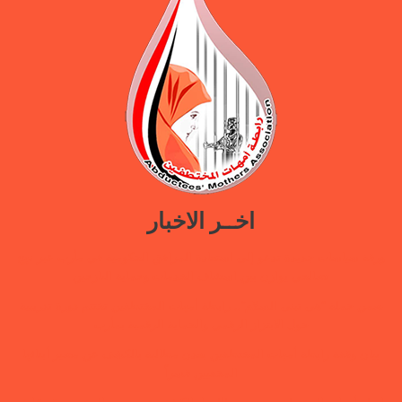
اخــر الاخبار
ورقة سياسات جديدة تدعو إلى استعادة المرافق الحكومية في مأرب عبر نهج
تصالحي يوازن بين استئناف الخدمات وحماية النازحين
ضمن حملة “هي تبني السلام”.. رابطة أمهات المختطفين تختتم دورة تدريبية
حول الابتزاز الرقمي والحماية الرقمية بمأرب
بيان وقفة رابطة أمهات المختطفين بعدن مطالبة بالكشف عن مصير أبنائها
المخفيين قسراً
رابطة أمهات المختطفين تجدد مطالبتها بالكشف عن مصير المخفيين قسرًا في