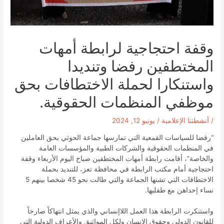
وقفة احتجاجية لرابطة أمهات
المختطفين رفضا وتنديدا
واستنكارا لحملة الاختطافات بحق
موظفي المنظمات الحقوقية.
/
أنشطتنا الإعلامية
/
يونيو 12, 2024
“رفضا للسياسات القمعية التي تمارسها جماعة الحوثي بحق العاملين
في المنظمات الحقوقية والشركات الطبية والمؤسسات العامة
والخاصة”، أقامت رابطة أمهات المختطفين صباح اليوم الأربعاء وقفة
احتجاجية أمام مكتب الرابطة في محافظة تعز، للتنديد بحملة
الاختطافات التي تشنها الجماعة والتي طالت نحو 45 شخصا بينهم 5
نساء إحداهن مع طفليها.
واستنكرت الرابطة هذا العمل اللاإنساني والذي يمثل انتهاكاً صارخاً
للقانون الدولي وحقوق الإنسان ولكل المواثيق والأعراف الدولية التي