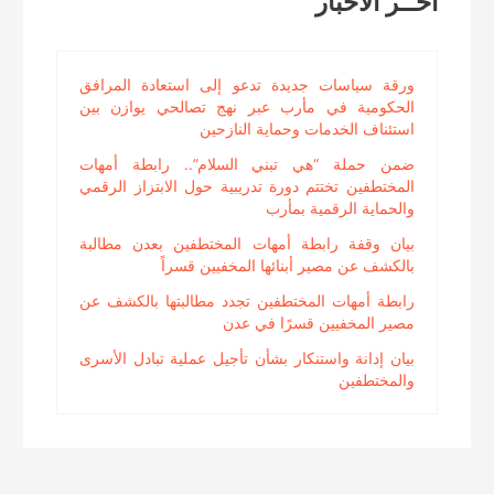
اخــر الاخبار
ورقة سياسات جديدة تدعو إلى استعادة المرافق
الحكومية في مأرب عبر نهج تصالحي يوازن بين
استئناف الخدمات وحماية النازحين
ضمن حملة “هي تبني السلام”.. رابطة أمهات
المختطفين تختتم دورة تدريبية حول الابتزاز الرقمي
والحماية الرقمية بمأرب
بيان وقفة رابطة أمهات المختطفين بعدن مطالبة
بالكشف عن مصير أبنائها المخفيين قسراً
رابطة أمهات المختطفين تجدد مطالبتها بالكشف عن
مصير المخفيين قسرًا في عدن
بيان إدانة واستنكار بشأن تأجيل عملية تبادل الأسرى
والمختطفين