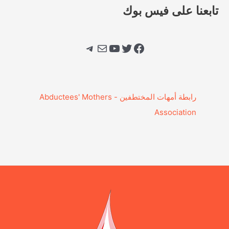
تابعنا على فيس بوك
فيسبوك
تويتر
يوتيوب
بريد
تيليجرام
‎رابطة أمهات المختطفين - Abductees' Mothers
Association‎