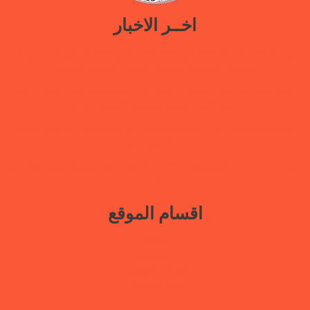
اخــر الاخبار
ورقة سياسات جديدة تدعو إلى استعادة المرافق الحكومية في مأرب عبر نهج
تصالحي يوازن بين استئناف الخدمات وحماية النازحين
ضمن حملة “هي تبني السلام”.. رابطة أمهات المختطفين تختتم دورة تدريبية
حول الابتزاز الرقمي والحماية الرقمية بمأرب
بيان وقفة رابطة أمهات المختطفين بعدن مطالبة بالكشف عن مصير أبنائها
المخفيين قسراً
رابطة أمهات المختطفين تجدد مطالبتها بالكشف عن مصير المخفيين قسرًا في
عدن
اقسام الموقع
بيانات
نافذة حرة
أنشطتنا الإعلامية
قتلى السجون