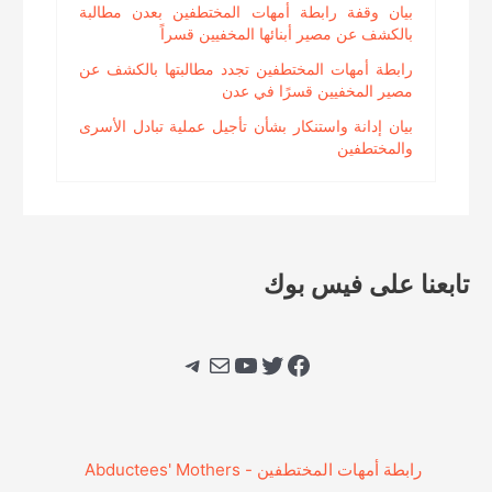
بيان وقفة رابطة أمهات المختطفين بعدن مطالبة
بالكشف عن مصير أبنائها المخفيين قسراً
رابطة أمهات المختطفين تجدد مطالبتها بالكشف عن
مصير المخفيين قسرًا في عدن
بيان إدانة واستنكار بشأن تأجيل عملية تبادل الأسرى
والمختطفين
تابعنا على فيس بوك
فيسبوك
تويتر
يوتيوب
بريد
تيليجرام
‎رابطة أمهات المختطفين - Abductees' Mothers