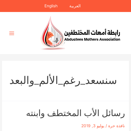
خطي
العربية
English
لى
لمحتوى
Main
Menu
سنسعد_رغم_الألم_والبعد
رسائل الأب المختطف وابنته
نافذة حرة
/
يوليو 3, 2019