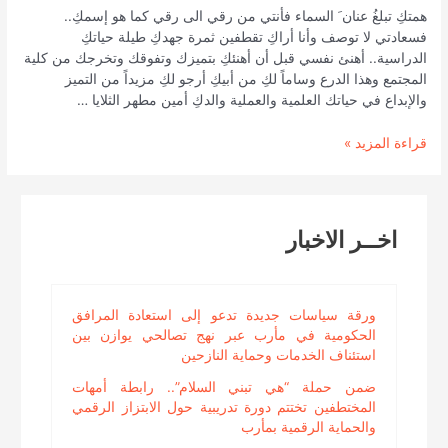
همتكِ تبلغُ عنان َ السماء فأنتي من رقي الى رقي كما هو إسمكِ..
فسعادتي لا توصف وأنا أراكِ تقطفين ثمرة جهدكِ طيلة حياتكِ
الدراسية.. أهنئ نفسي قبل أن أهنئكِ بتميزك وتفوقك وتخرجك من كلية
المجتمع وهذا الدرع وساماً لكِ من أبيكِ أرجو لكِ مزيداً من التميز
والإبداع في حياتك العلمية والعملية والدكِ أمين مطهر الثلايا …
رسائل
قراءة المزيد »
الأب
المختطف
وابنته
اخــر الاخبار
ورقة سياسات جديدة تدعو إلى استعادة المرافق
الحكومية في مأرب عبر نهج تصالحي يوازن بين
استئناف الخدمات وحماية النازحين
ضمن حملة “هي تبني السلام”.. رابطة أمهات
المختطفين تختتم دورة تدريبية حول الابتزاز الرقمي
والحماية الرقمية بمأرب