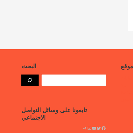
موقع
البحث
بيانات
ذة حرة
علامية
لسجون
تابعونا على وسائل التواصل
الاجتماعي
فيسبوك
تويتر
يوتيوب
بريد
تيليجرام