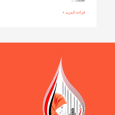
أمهات
قراءة المزيد »
المختطفين
تشارك
في
انطلاق
أول
فعالية
لحملة
2021
عام
ورقة 
النساء
المرافق ال
يوازن بين 
ضمن حملة 
المختطفين
بيان و