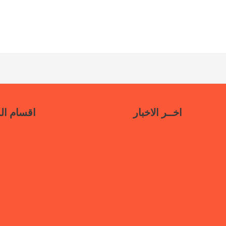
اخــر الاخبار
اقسام ال
سياسات جديدة تدعو إلى استعادة
ناف
حكومية في مأرب عبر نهج تصالحي
أنشطتنا الإ
استئناف الخدمات وحماية النازحين
قتلى ا
“هي تبني السلام”.. رابطة أمهات
 تختتم دورة تدريبية حول الابتزاز
الرقمي والحماية الرقمية بمأرب
قفة رابطة أمهات المختطفين بعدن