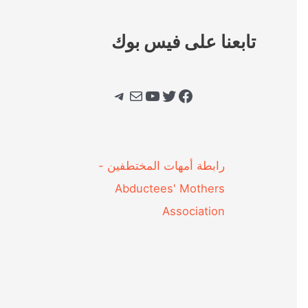
تابعنا على فيس بوك
فيسبوك
تويتر
يوتيوب
بريد
تيليجرام
‎رابطة أمهات المختطفين -
Abductees' Mothers
Association‎