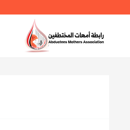
خطي
لى
لمحتوى