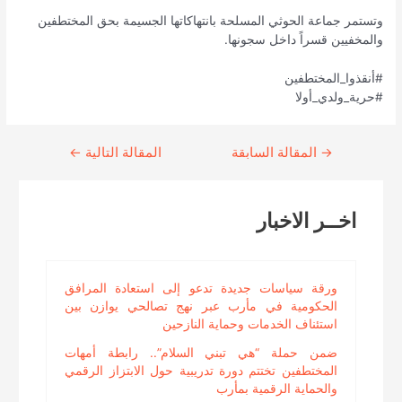
وتستمر جماعة الحوثي المسلحة بانتهاكاتها الجسيمة بحق المختطفين
والمخفيين قسراً داخل سجونها.
#أنقذوا_المختطفين
#حرية_ولدي_أولا
→
Continue
المقالة السابقة
المقالة التالية
←
Reading
اخــر الاخبار
ورقة سياسات جديدة تدعو إلى استعادة المرافق
الحكومية في مأرب عبر نهج تصالحي يوازن بين
استئناف الخدمات وحماية النازحين
ضمن حملة “هي تبني السلام”.. رابطة أمهات
المختطفين تختتم دورة تدريبية حول الابتزاز الرقمي
والحماية الرقمية بمأرب