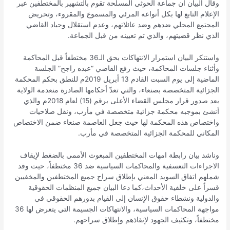
وقال البيان أن جماعة الحوثي المسلحة تقوم بالتشهير بالمختطفين عبر
الإعلام التابع لها بكل أنواعه المرئي والمسموع والمقروء، وتحريض
المجتمع المحلي ضدهم وضد عائلاتهم، وعدم استقلال وحياد القاضي
الذي نظر قضيتهم، والذي تم تعيينه من قبل الجماعة.
واستنكر البيان استمرار الانتهاكات بحق الـ36 مختطفاً قبل المحاكمة
وأثناء جلسات المحاكمة، حيث رفع القاضي “عبده راجح” الجلسة
الماضية إلى يوم السبت القادم 13 أبريل 2019م للنطق بحكم المحكمة
الجزائية المتخصصة بصنعاء، والتي تعدّ أحكامها الصادرة منعدمة الولاية
بعد صدور قرار مجلس القضاء الأعلى برقم (15) لعام 2018م والذي
أنشئ بموجبه محكمة جزائية متخصصة في مأرب، ونقل صلاحيات
واختصاص هذه المحكمة لها حيث جعل العاصمة صنعاء ضمن الاختصاص
المكاني للمحكمة الجزائية المتخصصة في مأرب.
وناشد بيان رابطة امهات المختطفين المبعوث الأممي بالضغط لإيقاف
الاجراءات التعسفية والمحاكمات السياسية ضد 36 مختطفاً، حيث وقد
شملهم اتفاق السويد المعني بإطلاق سراح جميع المختطفين والمخفيين
قسراً على خلفية الأحداث،كما دعا البيان جميع المنظمات الحقوقية
والدولية ونشطاء حقوق الإنسان إلى القيام بدورهم الحقوقي في
مواجهة المحاكمات السياسية، والانتهاكات الجسيمة التي يتعرض لها 36
مختطفاً، وتكثيف الجهود لإنقاذهم وإطلاق سراحهم.