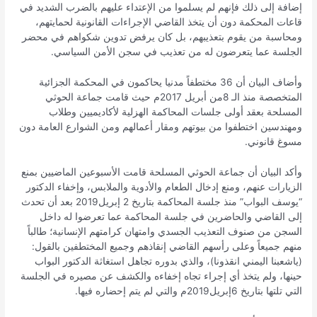
إضافة إلى ذلك فإنهم لم يسلموا من الإعتداء عليهم بالضرب الشديد في
قاعات المحكمة دون أن يتخذ القاضي الإجراءات القانونية لحمايتهم،
ومحاسبة من يقوم بتعذيبهم، بل كان يرفض تدوين شكواهم في محضر
الجلسة عما يتعرضون له من تعذيب في سجن الأمن السياسي.
وأضاف البيان أن 36 مختطفاً مدنيا يحاكمون في المحكمة الجزائية
المتخصصة منذ الـ 8من أبريل 2017م حيث قامت جماعة الحوثي
المسلحة بعقد أولى جلسات المحاكمة الهزلية لأكاديميين وطلاب
ومهندسين اختطفوا من بيوتهم ومقار أعمالهم ومن الشوارع العامة دون
مسوغ قانوني.
وأكد البيان أن جماعة الحوثي المسلحة قامت الأسبوعين الماضيين بمنع
الزيارات عنهم، ومنع إدخال الطعام والأدوية والملابس، وإخفاء الدكتور
“يوسف البواب” منذ جلسة المحاكمة بتاريخ 2 إبريل2019 بعد أن تحدث
إلى القاضي والحاضرين في جلسة المحاكمة عما تعرضوا له داخل
السجن من صنوف التعذيب الجسدي وامتهان كرامتهم الإنسانية؛ طالباً
منهم جميعاً وعلى رأسهم القاضي إنقاذهم وجميع المختطفين بالقول:
(ياشعبنا اليمني انقذونا)، والذي بدوره تجاهل استغاثة الدكتور البواب
حينها، ولم يتخذ أي إجراء تجاه إخفاءه والكشف عن مصيره في الجلسة
التي تلتها بتاريخ 6إبريل2019م والتي لم يتم إحضاره فيها.