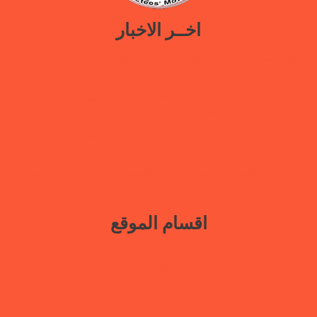
اخــر الاخبار
ورقة سياسات جديدة تدعو إلى استعادة المرافق الحكومية في مأرب عبر نهج
تصالحي يوازن بين استئناف الخدمات وحماية النازحين
ضمن حملة “هي تبني السلام”.. رابطة أمهات المختطفين تختتم دورة تدريبية
حول الابتزاز الرقمي والحماية الرقمية بمأرب
بيان وقفة رابطة أمهات المختطفين بعدن مطالبة بالكشف عن مصير أبنائها
المخفيين قسراً
رابطة أمهات المختطفين تجدد مطالبتها بالكشف عن مصير المخفيين قسرًا في
عدن
اقسام الموقع
بيانات
نافذة حرة
أنشطتنا الإعلامية
قتلى السجون