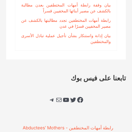
بيان وقفة رابطة أمهات المختطفين بعدن مطالبة
بالكشف عن مصير أبنائها المخفيين قسراً
رابطة أمهات المختطفين تجدد مطالبتها بالكشف عن
مصير المخفيين قسرًا في عدن
بيان إدانة واستنكار بشأن تأجيل عملية تبادل الأسرى
والمختطفين
تابعنا على فيس بوك
فيسبوك
تويتر
يوتيوب
بريد
تيليجرام
‎رابطة أمهات المختطفين - Abductees' Mothers