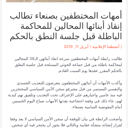
أمهات المختطفين بصنعاء تطالب
إنقاذ أبنائها المحالين للمحاكمة
الباطلة قبل جلسة النطق بالحكم
/
أنشطتنا الإعلامية
/
أبريل 11, 2019
طالبت رابطة أمهات المختطفين سرعة انقاذ أبنائهن الـ36 المحالين
لمحاكمة باطلة من قبل جماعة الحوثي المسلحة قبل جلسة النطق
بالحكم المقرر عقدها يوم السبت القادم.
وأكدت الأمهات أن أبنائهن المختطفون يتعرضون للتعذيب الجسدي
والنفسي المستمر من قبل مشرفو سجن الأمن السياسي المحتجزين
فيه منذ عامين واجبارهم على الإعتراف تحت التعذيب وتلفيق تهم كيدية
لهم، جاء ذلك في وقفة احتجاجية نفذتها الأمهات صباح اليوم الخميس
أمام المفوضية السامية بصنعاء.
وأضحت الرابطة في بيان للوقفة أن سجن الأمن السياسي لا يعد وفقا
لقرار إنشائه منشأة عقابية وبالتالي فلا يجوز أن يحتجز فيه أي شخص،