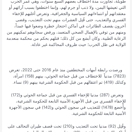
طويلة، تجاوزت مدة اختطاف بعضهم السبع سنوات، وهي عمر الحرب
التي تعيشها اليمن، ولا ذنب أو جرم لهم، وإنما اختطفوا بسبب آرائهم أو
معتقداتهم أو انتماءاتهم السياسية والجغرافية، وتعرض أغلبهم للإخفاء
القسري والتعذيب، حتى قُتِل العشرات منهم تحت التعذيب، وقضى
آخرون بقصف الطائرات في أماكن احتجاز خطرة وضعوا فيها عمداً،
ومنهم من توفي بالإهمال الصحي المتعمد، ورفض سجانوهم تمكينهم من
الرعاية الطبية، وكان أبشع من كل ذلك؛ قتلهم بحكم من محكمة منعدمة
الولاية في ظل الحرب؛ حيث ظروف المحاكمة غير عادلة.
ورصدت رابطة أمهات المختطفين منذ عام 2016 حتى 2022، تعرض
(7823) مدنياً للاختطاف من قبل جماعة الحوثي، بينهم (158) امرأة،
وكذلك (419) تم اعتقالهم من قبل الحكومة الشرعية بينهم (9) نساء.
وتعرض (287) مدنيا للإخفاء القسري من قبل جماعة الحوثي و(172)
للإخفاء القسري من قبل الأجهزة الأمنية التابعة للحكومة الشرعية،
وأُخضع (1478) للتعذيب في سجون الحوثي و(142) في سجون الأجهزة
الأمنية التابعة للحكومة الشرعية.
وقُتِل (92) مدنيا تحت التعذيب و(210) تحت قصف طيران التحالف على