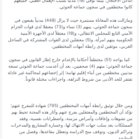
أماكن الاحتجاز، بينما توفي (18) مدنيا بسبب الإهمال الطبي؛ جميعهم
كانوا مختطفين في سجون جماعة الحوثي.
ومازالت هذه المعاناة مستمرة حيث لا يزال (448) مدنياً يقبعون في
سجون جماعة الحوثي، بينهم (3) نساء و(73) معتقلا لدى قوات الحزام
الأمني التابع للمجلس الانتقالي، و(18) معتقلاً لدى الأجهزة الأمنية
الحكومية بينهم امرأة، و(5) معتقلين لدى القوات المشتركة في الساحل
الغربي، موثقين لدى رابطة أمهات المختطفين.
كما يواجه (51) مختطفاً أحكاما بالإعدام خارج إطار القانون في سجون
جماعة الحوثي؛ منهم (4) صحفيين، بعد أن أعدمت جماعة الحوثي تسعة
مدنيين مختطفين من أبناء إقليم تهامة؛ إثر إخضاعهم لمحاكمة غير عادلة
تفتقر للحد الأدنى من شروط النزاهة، واجراءات مختلة قانوناً.
ومن خلال توثيق رابطة أمهات المختطفين (795) شهادة للمفرج عنهم؛
نؤكد أن المختطفين والمعتقلين يفرج عنهم وآثار هذه المحنة تحيط بهم
من تشوهات وإعاقات وأمراض مزمنة، واضطرابات نفسية، وفقد
الممتلكات بعد سلب جهات الانتهاك لها، وخسارة المشاريع والمدخرات
وتراكم الديون، وتوقف منح الدراسة وتعطل مقاعدها، وفصل من
الوظيفة.