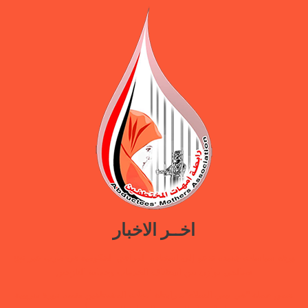
اخــر الاخبار
ورقة سياسات جديدة تدعو إلى استعادة المرافق الحكومية في مأرب عبر نهج
تصالحي يوازن بين استئناف الخدمات وحماية النازحين
ضمن حملة “هي تبني السلام”.. رابطة أمهات المختطفين تختتم دورة تدريبية