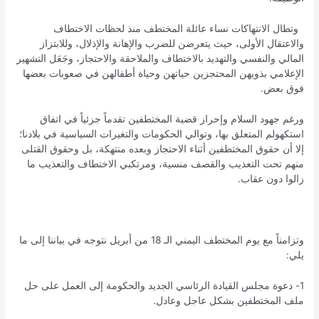
وتطال الانتهاكات نساء عائلة المختطف منذ لحظات الاختطاف
والاعتقال الأولى، حيث يتعرضن للضرب والإهانة والإذلال، وللابتزاز
المالي والنفسي والتهديد بالاختطاف والملاحقة والاحتجاز، وجَعَل التشهير
الإعلامي بذويهن المحتجزين حياتهن وحياة أطفالهن في صعوبات بعضها
فوق بعض.
ورغم جهود السلام وإحراز قضية المختطفين تقدماً جزئياً في اتفاق
استكهولم المتعلق بها، وتوالي الحكومات والتغيرات السياسية في بلادنا؛
إلا أن حقوق المختطفين أثناء الاحتجاز وبعده منتهكة، بل وحقوق القتلى
منهم تحت التعذيب والقصف منسية، ومرتكبي الاختطاف والتعذيب ما
زالوا دون عقاب.
وتزامناً مع يوم المختطف اليمني الـ 18 من أبريل نتوجه في بياننا إلى ما
يلي:
1- دعوة مجلس القيادة الرئاسي الجديد والحكومة إلى العمل على حل
ملف المختطفين بشكل عاجل وعادل.