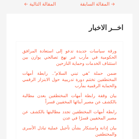
→
Continue
المقالة السابقة
المقالة التالية
←
Reading
اخــر الاخبار
ورقة سياسات جديدة تدعو إلى استعادة المرافق
الحكومية في مأرب عبر نهج تصالحي يوازن بين
استئناف الخدمات وحماية النازحين
ضمن حملة “هي تبني السلام”.. رابطة أمهات
المختطفين تختتم دورة تدريبية حول الابتزاز الرقمي
والحماية الرقمية بمأرب
بيان وقفة رابطة أمهات المختطفين بعدن مطالبة
بالكشف عن مصير أبنائها المخفيين قسراً
رابطة أمهات المختطفين تجدد مطالبتها بالكشف عن
مصير المخفيين قسرًا في عدن
بيان إدانة واستنكار بشأن تأجيل عملية تبادل الأسرى
والمختطفين