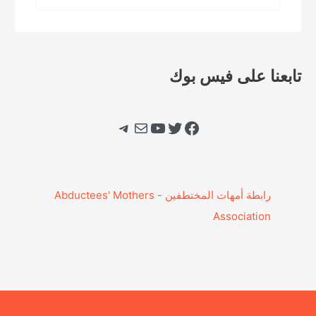
تابعنا على فيس بوك
فيسبوك
تويتر
يوتيوب
بريد
تيليجرام
‎رابطة أمهات المختطفين - Abductees' Mothers
Association‎