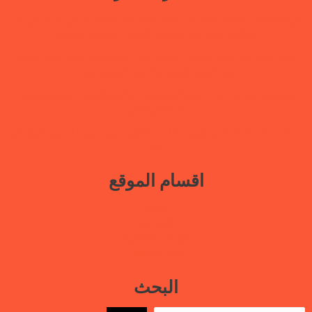
ورقة سياسات جديدة تدعو إلى استعادة المرافق الحكومية في مأرب عبر نهج
تصالحي يوازن بين استئناف الخدمات وحماية النازحين
ضمن حملة “هي تبني السلام”.. رابطة أمهات المختطفين تختتم دورة تدريبية
حول الابتزاز الرقمي والحماية الرقمية بمأرب
بيان وقفة رابطة أمهات المختطفين بعدن مطالبة بالكشف عن مصير أبنائها
المخفيين قسراً
رابطة أمهات المختطفين تجدد مطالبتها بالكشف عن مصير المخفيين قسرًا في
عدن
اقسام الموقع
بيانات
نافذة حرة
أنشطتنا الإعلامية
قتلى السجون
البحث