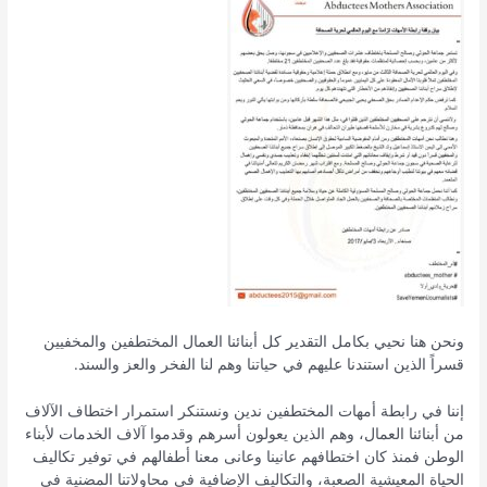
ونحن هنا نحيي بكامل التقدير كل أبنائنا العمال المختطفين والمخفيين
قسراً الذين استندنا عليهم في حياتنا وهم لنا الفخر والعز والسند.
إننا في رابطة أمهات المختطفين ندين ونستنكر استمرار اختطاف الآلاف
من أبنائنا العمال، وهم الذين يعولون أسرهم وقدموا آلاف الخدمات لأبناء
الوطن فمنذ كان اختطافهم عانينا وعانى معنا أطفالهم في توفير تكاليف
الحياة المعيشية الصعبة، والتكاليف الإضافية في محاولاتنا المضنية في