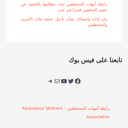
رابطة أمهات المختطفين تجدد مطالبتها بالكشف عن
مصير المخفيين قسرًا في عدن
بيان إدانة واستنكار بشأن تأجيل عملية تبادل الأسرى
والمختطفين
تابعنا على فيس بوك
فيسبوك
تويتر
يوتيوب
بريد
تيليجرام
‎رابطة أمهات المختطفين - Abductees' Mothers
Association‎