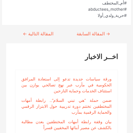
#أم_المختطف
#abductees_mother
#حرية_ولدي_أولا
→
Continue
المقالة السابقة
المقالة التالية
←
Reading
اخــر الاخبار
ورقة سياسات جديدة تدعو إلى استعادة المرافق
الحكومية في مأرب عبر نهج تصالحي يوازن بين
استئناف الخدمات وحماية النازحين
ضمن حملة “هي تبني السلام”.. رابطة أمهات
المختطفين تختتم دورة تدريبية حول الابتزاز الرقمي
والحماية الرقمية بمأرب
بيان وقفة رابطة أمهات المختطفين بعدن مطالبة
بالكشف عن مصير أبنائها المخفيين قسراً