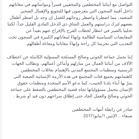
التواصل مع أبنائنا المختطفين والمخفيين قسراً ومواساتهم في معاناتهم
داخل أقبية السجون التي يتعرضون فيها للتجويع والإهمال الصحي
المتعمد، مما اضطرنا واضطر زوجاتهم للعمل إن وجد بل اضطر أطفال
بعضهم لترك دراستهم والعمل الشاق ذي الدخل المادي القليل جداً، لكننا
تحلينا بالصبر في انتظار لحظات الفرح بالإفراج عنهم بعيداً عن
المقايضات السياسية الظالمة وإنهاءً لمعاناتهم الكبيرة في السجون تحت
التعذيب التي تحرمنا كل راحة وإنهاءً معاناتنا ومعاناة أطفالهم.
إننا نحمل جماعة الحوثي وصالح المسلحة المسؤلية الكاملة عن اختطاف
الآلاف من أبنائنا العمال من منازلهم وأماكن أعمالهم، ونطالب الجهات
الرسمية ومنظمات المجتمع المدني بالإهتمام بعائلات المختطفين
كاهتمامهم بجميع فئات المجتمع في هذه الأزمة الإنسانية الصعبة التي
يمرّ بها أبناء بلدنا الحبيب، كما ندعو الأمم المتحدة ومنظمات حقوق
الإنسان بتحمل مسؤولياتها تجاه قضية المختطفين بالضغط على جماعة
الحوثي وصالح والعمل الجاد حتى إطلاق سراحهم دون قيد أو شرط .
صادر عن رابطة أمهات المختطفين
صنعاء .. الإثنين 1/مايو/2017