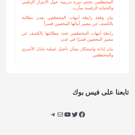
المختطفين تختتم دورة تدريبية حول الابتزاز الرقمي
والحماية الرقمية بمأرب
بيان وقفة رابطة أمهات المختطفين بعدن مطالبة
بالكشف عن مصير أبنائها المخفيين قسراً
رابطة أمهات المختطفين تجدد مطالبتها بالكشف عن
مصير المخفيين قسرًا في عدن
بيان إدانة واستنكار بشأن تأجيل عملية تبادل الأسرى
والمختطفين
تابعنا على فيس بوك
فيسبوك
تويتر
يوتيوب
بريد
تيليجرام