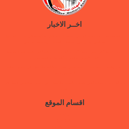
اخــر الاخبار
ورقة سياسات جديدة تدعو إلى استعادة المرافق الحكومية في مأرب عبر نهج
تصالحي يوازن بين استئناف الخدمات وحماية النازحين
ضمن حملة “هي تبني السلام”.. رابطة أمهات المختطفين تختتم دورة تدريبية
حول الابتزاز الرقمي والحماية الرقمية بمأرب
بيان وقفة رابطة أمهات المختطفين بعدن مطالبة بالكشف عن مصير أبنائها
المخفيين قسراً
رابطة أمهات المختطفين تجدد مطالبتها بالكشف عن مصير المخفيين قسرًا في
عدن
اقسام الموقع
بيانات
نافذة حرة
أنشطتنا الإعلامية