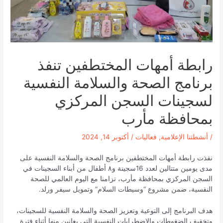
رابطة أمهات المختطفين تنفذ
برنامج الصحة والسلامة النفسية
لسجينات السجن المركزي
بمحافظة مأرب
/
أنشطتنا الإعلامية
,
فعاليات
/
أكتوبر 14, 2024
نفذت رابطة أمهات المختطفين برنامج الصحة والسلامة النفسية على
مدى يومين متتالين لعدد 16سجينة و٨ أطفال من أبناء السجينات في
السجن المركزي بمحافظة مأرب، تزامنا مع اليوم العالمي للصحة
النفسية، ضمن مشروع “وسيطات السلام” وتمويل سيفر ورلد.
هدف البرنامج إلى التوعية وتعزيز الصحة والسلامة النفسية للسجينات،
وتخفيف الضغوطات والاضطرابات النفسية التي يعانين منها أثناء فترة