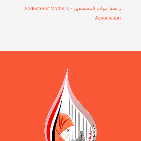
‎رابطة أمهات المختطفين - Abductees' Mothers
Association‎