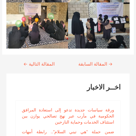
→
Continue
المقالة السابقة
المقالة التالية
←
Reading
اخــر الاخبار
ورقة سياسات جديدة تدعو إلى استعادة المرافق
الحكومية في مأرب عبر نهج تصالحي يوازن بين
استئناف الخدمات وحماية النازحين
ضمن حملة “هي تبني السلام”.. رابطة أمهات