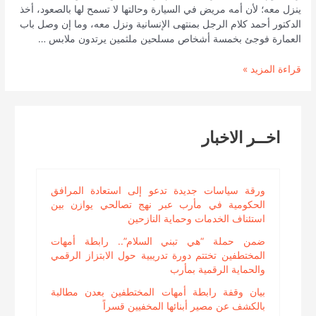
ينزل معه؛ لأن أمه مريض في السيارة وحالتها لا تسمح لها بالصعود، أخذ
الدكتور أحمد كلام الرجل بمنتهى الإنسانية ونزل معه، وما إن وصل باب
العمارة فوجئ بخمسة أشخاص مسلحين ملثمين يرتدون ملابس …
عن
قراءة المزيد »
اختطاف
الدكتور
أحمد
محمد
اخــر الاخبار
العلفي.
ورقة سياسات جديدة تدعو إلى استعادة المرافق
الحكومية في مأرب عبر نهج تصالحي يوازن بين
استئناف الخدمات وحماية النازحين
ضمن حملة “هي تبني السلام”.. رابطة أمهات
المختطفين تختتم دورة تدريبية حول الابتزاز الرقمي
والحماية الرقمية بمأرب
بيان وقفة رابطة أمهات المختطفين بعدن مطالبة
بالكشف عن مصير أبنائها المخفيين قسراً