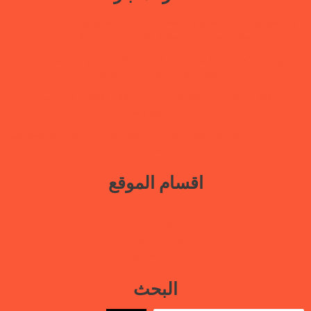
ورقة سياسات جديدة تدعو إلى استعادة المرافق الحكومية في مأرب عبر نهج
تصالحي يوازن بين استئناف الخدمات وحماية النازحين
ضمن حملة “هي تبني السلام”.. رابطة أمهات المختطفين تختتم دورة تدريبية
حول الابتزاز الرقمي والحماية الرقمية بمأرب
بيان وقفة رابطة أمهات المختطفين بعدن مطالبة بالكشف عن مصير أبنائها
المخفيين قسراً
ابطة أمهات المختطفين تجدد مطالبتها بالكشف عن مصير المخفيين قسرًا في
عدن
اقسام الموقع
بيانات
نافذة حرة
أنشطتنا الإعلامية
قتلى السجون
البحث