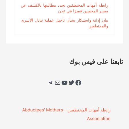
رابطة أمهات المختطفين تجدد مطالبتها بالكشف عن
مصير المخفيين قسرًا في عدن
بيان إدانة واستنكار بشأن تأجيل عملية تبادل الأسرى
والمختطفين
تابعنا على فيس بوك
فيسبوك
تويتر
يوتيوب
بريد
تيليجرام
‎رابطة أمهات المختطفين - Abductees' Mothers
Association‎