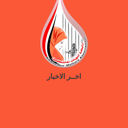
اخــر الاخبار
ورقة سياسات جديدة تدعو إلى استعادة المرافق الحكومية في مأرب عبر نهج
تصالحي يوازن بين استئناف الخدمات وحماية النازحين
ضمن حملة “هي تبني السلام”.. رابطة أمهات المختطفين تختتم دورة تدريبية
حول الابتزاز الرقمي والحماية الرقمية بمأرب
بيان وقفة رابطة أمهات المختطفين بعدن مطالبة بالكشف عن مصير أبنائها
المخفيين قسراً