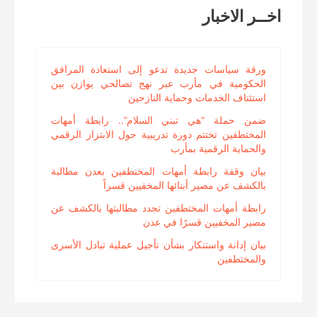
اخــر الاخبار
ورقة سياسات جديدة تدعو إلى استعادة المرافق
الحكومية في مأرب عبر نهج تصالحي يوازن بين
استئناف الخدمات وحماية النازحين
ضمن حملة “هي تبني السلام”.. رابطة أمهات
المختطفين تختتم دورة تدريبية حول الابتزاز الرقمي
والحماية الرقمية بمأرب
بيان وقفة رابطة أمهات المختطفين بعدن مطالبة
بالكشف عن مصير أبنائها المخفيين قسراً
رابطة أمهات المختطفين تجدد مطالبتها بالكشف عن
مصير المخفيين قسرًا في عدن
بيان إدانة واستنكار بشأن تأجيل عملية تبادل الأسرى
والمختطفين