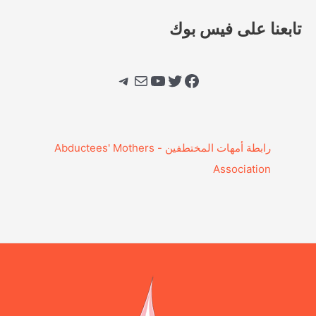
تابعنا على فيس بوك
فيسبوك
تويتر
يوتيوب
بريد
تيليجرام
‎رابطة أمهات المختطفين - Abductees' Mothers
Association‎