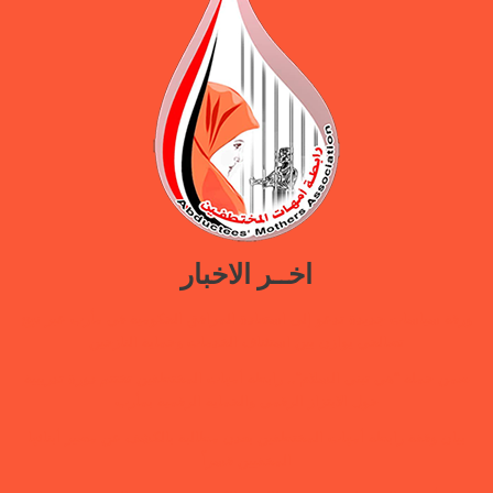
اخــر الاخبار
ورقة سياسات جديدة تدعو إلى استعادة المرافق الحكومية في مأرب عبر نهج
تصالحي يوازن بين استئناف الخدمات وحماية النازحين
ضمن حملة “هي تبني السلام”.. رابطة أمهات المختطفين تختتم دورة تدريبية
حول الابتزاز الرقمي والحماية الرقمية بمأرب
بيان وقفة رابطة أمهات المختطفين بعدن مطالبة بالكشف عن مصير أبنائها
المخفيين قسراً