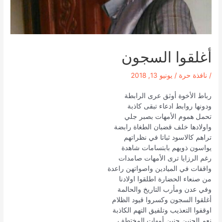
أغلقوا السجون
/
نافذة حرة
/
يونيو 13, 2018
رباط الأخوة أوثق عرى الرابطة
ودونها روابط ادعاء تبقى كاذبة
تحمل هموم الأمهات بصبر جلي
واولادها خلف قضبان الطغاة رابضة
تراهم كالاسود ثباتا في نظراتهم
يواسون ذويهم بابتسامات شاهدة
رغم الرزايا ترى الأمهات صامدات
واقفات في الميادين واصواتهن راعدة
من صنعاء الحضارة اطلقوا اولادنا
وفي عدن ومأرب التاريخ والحالمة
أغلقوا السجون وكسروا قيود الظلام
اوقفوا التعذيب وتلفيق التهم الكاذبة
نعم الحنين حنين أمهات المختطف