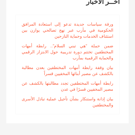
اخــر الاخبار
ورقة سياسات جديدة تدعو إلى استعادة المرافق
الحكومية في مأرب عبر نهج تصالحي يوازن بين
استئناف الخدمات وحماية النازحين
ضمن حملة “هي تبني السلام”.. رابطة أمهات
المختطفين تختتم دورة تدريبية حول الابتزاز الرقمي
والحماية الرقمية بمأرب
بيان وقفة رابطة أمهات المختطفين بعدن مطالبة
بالكشف عن مصير أبنائها المخفيين قسراً
رابطة أمهات المختطفين تجدد مطالبتها بالكشف عن
مصير المخفيين قسرًا في عدن
بيان إدانة واستنكار بشأن تأجيل عملية تبادل الأسرى
والمختطفين