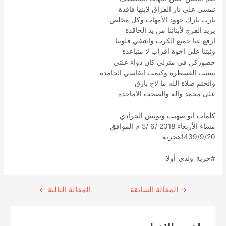
تمسي على نار الفراق لابنها فاقدة
يارب بارك جهود الأمهات وكل مخلص
يريد الفرج لأبنائنا من يد الحاقدة
ارفع عنا جميع الكرب واشفي قلوبنا
وثبتنا على اخوة اقراب لا متباعدة
حضوركن في منزلي كان دواء علتي
نسيت القسطرة وكتمت انفاسي الجامدة
والختم صلاة الله ما لاح بارق
على محمد واله والصحب الاماجدة
كلمات ابو صهيب ويونس الجرادي
مساء الأربعاء 2018 /6 /5 م الموافق
1439/9/20هجرية
#حرية_ولدي_أولا
→
Continue
المقالة السابقة
المقالة التالية
←
Reading