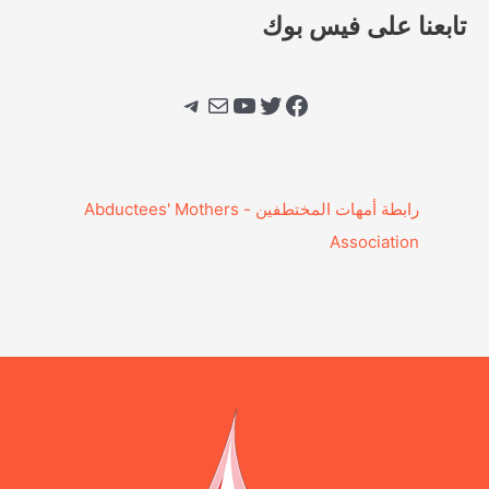
تابعنا على فيس بوك
فيسبوك
تويتر
يوتيوب
بريد
تيليجرام
‎رابطة أمهات المختطفين - Abductees' Mothers
Association‎