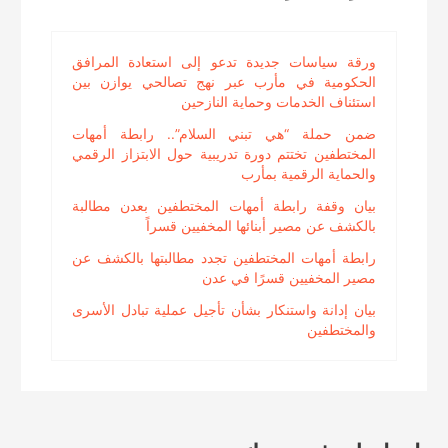
ورقة سياسات جديدة تدعو إلى استعادة المرافق
الحكومية في مأرب عبر نهج تصالحي يوازن بين
استئناف الخدمات وحماية النازحين
ضمن حملة “هي تبني السلام”.. رابطة أمهات
المختطفين تختتم دورة تدريبية حول الابتزاز الرقمي
والحماية الرقمية بمأرب
بيان وقفة رابطة أمهات المختطفين بعدن مطالبة
بالكشف عن مصير أبنائها المخفيين قسراً
رابطة أمهات المختطفين تجدد مطالبتها بالكشف عن
مصير المخفيين قسرًا في عدن
بيان إدانة واستنكار بشأن تأجيل عملية تبادل الأسرى
والمختطفين