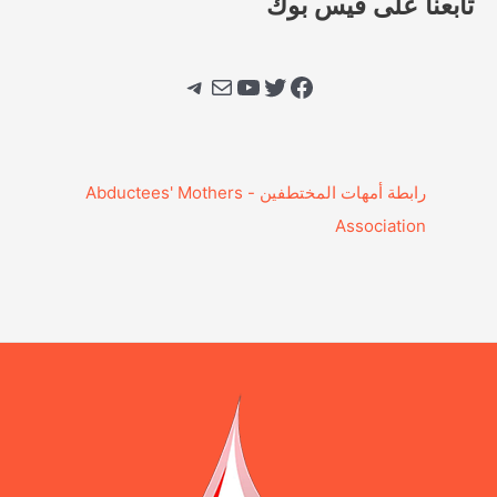
تابعنا على فيس بوك
فيسبوك
تويتر
يوتيوب
بريد
تيليجرام
‎رابطة أمهات المختطفين - Abductees' Mothers
Association‎