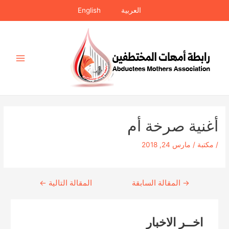
خطي
العربية
English
لى
لمحتوى
Main
Menu
‏أغنية صرخة أم
/
مكتبة
/
مارس 24, 2018
→
Continue
المقالة السابقة
المقالة التالية
←
Reading
اخــر الاخبار