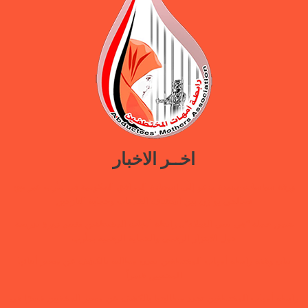
اخــر الاخبار
ورقة سياسات جديدة تدعو إلى استعادة المرافق الحكومية في مأرب عبر نهج
تصالحي يوازن بين استئناف الخدمات وحماية النازحين
ضمن حملة “هي تبني السلام”.. رابطة أمهات المختطفين تختتم دورة تدريبية
حول الابتزاز الرقمي والحماية الرقمية بمأرب
بيان وقفة رابطة أمهات المختطفين بعدن مطالبة بالكشف عن مصير أبنائها
المخفيين قسراً
رابطة أمهات المختطفين تجدد مطالبتها بالكشف عن مصير المخفيين قسرًا في