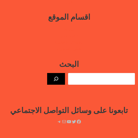
عدن
اقسام الموقع
بيانات
نافذة حرة
أنشطتنا الإعلامية
قتلى السجون
البحث
الب
تابعونا على وسائل التواصل الاجتماعي
فيسبوك
تويتر
يوتيوب
بريد
تيليجرام