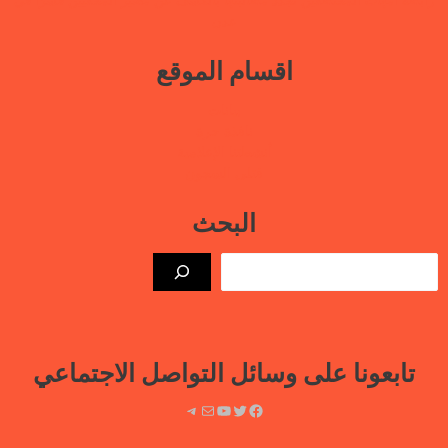
عدن
اقسام الموقع
بيانات
نافذة حرة
أنشطتنا الإعلامية
قتلى السجون
البحث
الب
تابعونا على وسائل التواصل الاجتماعي
فيسبوك
تويتر
يوتيوب
بريد
تيليجرام