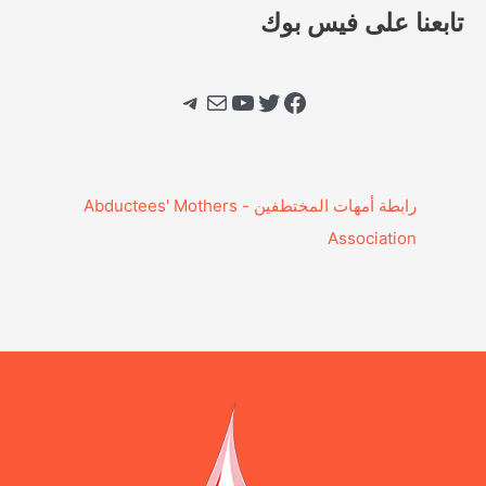
تابعنا على فيس بوك
فيسبوك
تويتر
يوتيوب
بريد
تيليجرام
‎رابطة أمهات المختطفين - Abductees' Mothers
Association‎