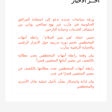
اخــر الاخبار
ورقة سياسات جديدة تدعو إلى استعادة المرافق
الحكومية في مأرب عبر نهج تصالحي يوازن بين
استئناف الخدمات وحماية النازحين
ضمن حملة “هي تبني السلام”.. رابطة أمهات
المختطفين تختتم دورة تدريبية حول الابتزاز الرقمي
والحماية الرقمية بمأرب
بيان وقفة رابطة أمهات المختطفين بعدن مطالبة
بالكشف عن مصير أبنائها المخفيين قسراً
رابطة أمهات المختطفين تجدد مطالبتها بالكشف عن
مصير المخفيين قسرًا في عدن
بيان إدانة واستنكار بشأن تأجيل عملية تبادل الأسرى
والمختطفين