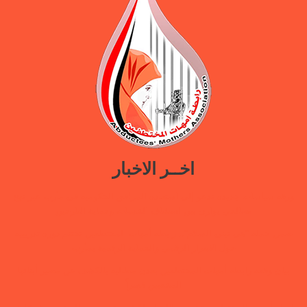
اخــر الاخبار
ورقة سياسات جديدة تدعو إلى استعادة المرافق الحكومية في مأرب عبر نهج
تصالحي يوازن بين استئناف الخدمات وحماية النازحين
ضمن حملة “هي تبني السلام”.. رابطة أمهات المختطفين تختتم دورة تدريبية
حول الابتزاز الرقمي والحماية الرقمية بمأرب
بيان وقفة رابطة أمهات المختطفين بعدن مطالبة بالكشف عن مصير أبنائها
المخفيين قسراً
رابطة أمهات المختطفين تجدد مطالبتها بالكشف عن مصير المخفيين قسرًا في