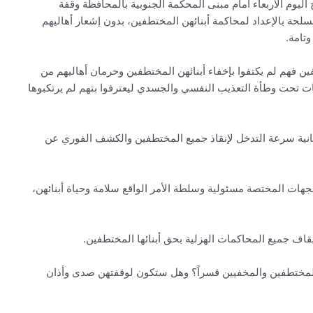
يوم الأربعاء أمام مبنى المحكمة الجنوبية بالمحافظة وقفة
لحة بالإعداد لمحاكمة أبنائهن المختطفين، بدون إشعار أهاليهم
وتامة.
ين فهم لم يكتفوا بإخفاء أبنائهن المختطفين وحرمان أهاليهم من
فات تحت وطأة التعذيب النفسي والجسدي ليعترفوا بتهم لم يرتكبوها
انية سرعة التدخل لإنقاذ جميع المختطفين والكشف الفوري عن
ات المختصة مسئولية وسلطة الأمر الواقع سلامة وحياة أبنائهن،
اف جميع المحاكمات الهزلية بحق أبنائها المختطفين.
 المختطفين والمخفيين قسراً؟ وهل ستكون لوقفتهن صدى وأذان