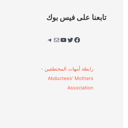
تابعنا على فيس بوك
فيسبوك
تويتر
يوتيوب
بريد
تيليجرام
‎رابطة أمهات المختطفين -
Abductees' Mothers
Association‎