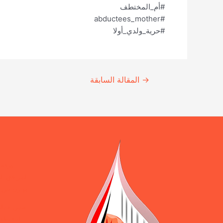
#أم_المختطف
#abductees_mother
#حرية_ولدي_أولا
Continue
→
المقالة السابقة
Reading
ورقة 
المرافق ال
يوازن بين 
ضمن حملة 
المختطفين