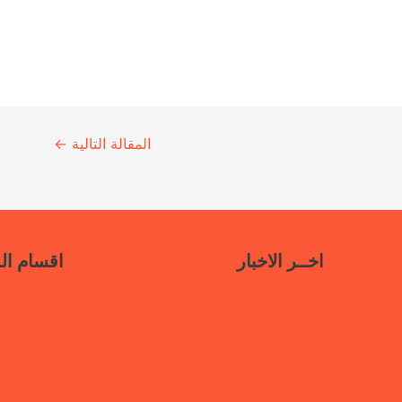
المقالة التالية
←
اخــر الاخبار
اقسام ال
سياسات جديدة تدعو إلى استعادة
ناف
حكومية في مأرب عبر نهج تصالحي
أنشطتنا الإ
استئناف الخدمات وحماية النازحين
قتلى ا
“هي تبني السلام”.. رابطة أمهات
 تختتم دورة تدريبية حول الابتزاز