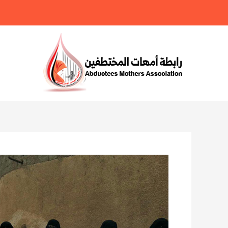
خطي
لى
لمحتوى