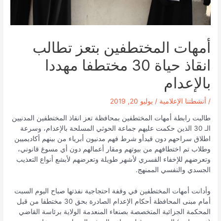
أمهات المختطفين بتعز تطالب
انقاذ حياة 30 مختطفا مهددا
بالإعدام
/
أنشطتنا الإعلامية
/
يوليو 20, 2019
طالبت رابطة أمهات المختطفين بمحافظة تعز انقاذ المختطفين المدنيين
الـ 30 الذين حكمت عليهم جماعة الحوثي المسلحة بالإعدام، وسرعة
اطلاق سراحهم دون قيدأو شرط فهم مدنيون أبرياء من بينهم أكاديميين
وطلاب تم اختطافهم من بيوتهم ومقار أعمالهم دون أي مسوغ قانوني،
وتعرضهم للإخفاء القسري لأشهر طويلة وتعرضهم لأبشع أنواع التعذيب
الجسدي والنفسي الممنهج.
وأدانت أمهات المختطفين في وقفة احتجاجية نفذتها صباح اليوم السبت
أمام مبنى المحافظة أحكام الإعدام الصادرة بحق 30 مختطفا من قبل
المحكمة الجزائية المتخصصة بصنعاء المنعدمة الولاية برئاسة القاضي