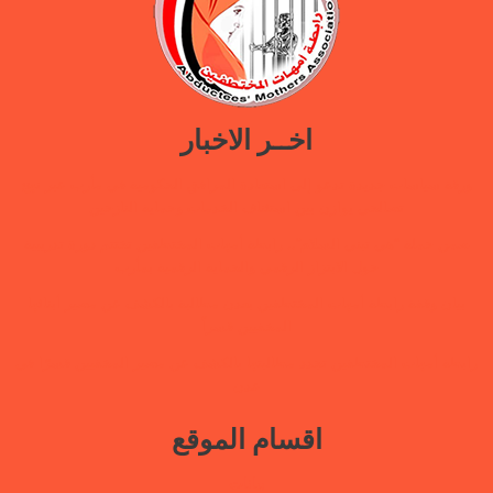
اخــر الاخبار
ورقة سياسات جديدة تدعو إلى استعادة المرافق الحكومية في مأرب عبر نهج
تصالحي يوازن بين استئناف الخدمات وحماية النازحين
ضمن حملة “هي تبني السلام”.. رابطة أمهات المختطفين تختتم دورة تدريبية
حول الابتزاز الرقمي والحماية الرقمية بمأرب
بيان وقفة رابطة أمهات المختطفين بعدن مطالبة بالكشف عن مصير أبنائها
المخفيين قسراً
رابطة أمهات المختطفين تجدد مطالبتها بالكشف عن مصير المخفيين قسرًا في
عدن
اقسام الموقع
بيانات