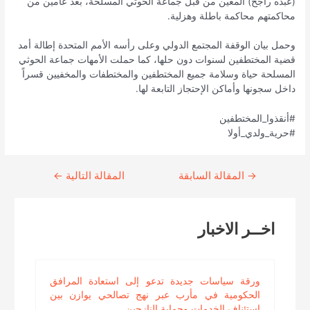
(عبده راجح) المعين من قبل جماعة الحوثي المسلحة، بعد عامين من
محاكمتهم محاكمة باطلة وهزلية.
وحمل بيان الوقفة المجتمع الدولي وعلى رأسه الأمم المتحدة إطالة أمد
قضية المختطفين لسنوات دون حلها، كما حملت الأمهات جماعة الحوثي
المسلحة حياة وسلامة جميع المختطفين والمختطفات والمخفيين قسراً
داخل سجونها وأماكن الإحتجاز التابعة لها.
#أنقذوا_المختطفين
#حرية_ولدي_أولا
→
Continue
المقالة السابقة
المقالة التالية
←
Reading
اخــر الاخبار
ورقة سياسات جديدة تدعو إلى استعادة المرافق
الحكومية في مأرب عبر نهج تصالحي يوازن بين
استئناف الخدمات وحماية النازحين