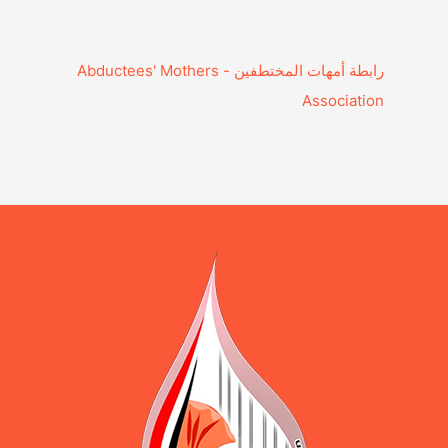
‎رابطة أمهات المختطفين - Abductees' Mothers
Association‎