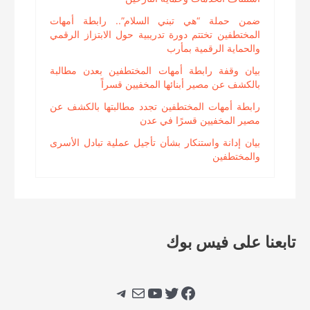
ضمن حملة “هي تبني السلام”.. رابطة أمهات
المختطفين تختتم دورة تدريبية حول الابتزاز الرقمي
والحماية الرقمية بمأرب
بيان وقفة رابطة أمهات المختطفين بعدن مطالبة
بالكشف عن مصير أبنائها المخفيين قسراً
رابطة أمهات المختطفين تجدد مطالبتها بالكشف عن
مصير المخفيين قسرًا في عدن
بيان إدانة واستنكار بشأن تأجيل عملية تبادل الأسرى
والمختطفين
تابعنا على فيس بوك
فيسبوك
تويتر
يوتيوب
بريد
تيليجرام