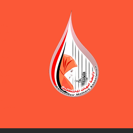
ورقة 
المرافق ال
يوازن بين 
ضمن حملة 
المختطفين
بيان و
مطالبة ب
رابطة
بالكشف ع