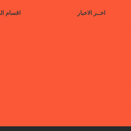
اخــر الاخبار
اقسام ال
سياسات جديدة تدعو إلى استعادة
ناف
حكومية في مأرب عبر نهج تصالحي
أنشطتنا الإ
استئناف الخدمات وحماية النازحين
قتلى ا
“هي تبني السلام”.. رابطة أمهات
 تختتم دورة تدريبية حول الابتزاز
الرقمي والحماية الرقمية بمأرب
قفة رابطة أمهات المختطفين بعدن
الكشف عن مصير أبنائها المخفيين
قسراً
 أمهات المختطفين تجدد مطالبتها
ن مصير المخفيين قسرًا في عدن