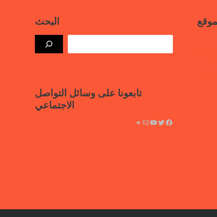
موقع
البحث
بيانات
ذة حرة
علامية
لسجون
تابعونا على وسائل التواصل
الاجتماعي
فيسبوك
تويتر
يوتيوب
بريد
تيليجرام