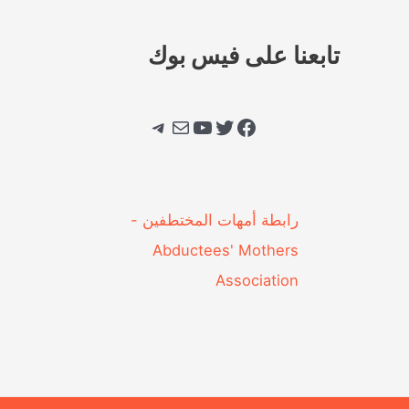
تابعنا على فيس بوك
فيسبوك
تويتر
يوتيوب
بريد
تيليجرام
‎رابطة أمهات المختطفين -
Abductees' Mothers
Association‎