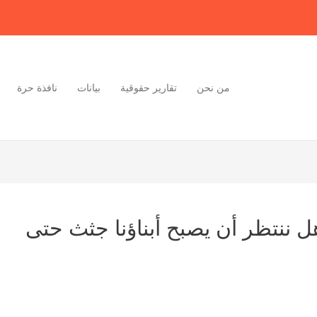
من نحن
تقارير حقوقية
بيانات
نافذة حرة
ل ننتظر أن يصبح أبناؤنا جثث حتى