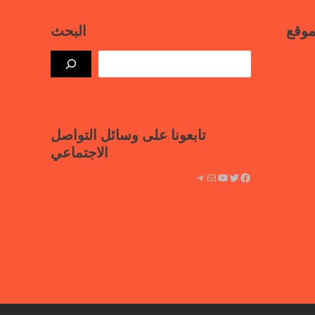
موقع
البحث
بيانات
ذة حرة
علامية
لسجون
تابعونا على وسائل التواصل
الاجتماعي
فيسبوك
تويتر
يوتيوب
بريد
تيليجرام