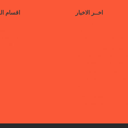
اخــر الاخبار
اقسام ال
سياسات جديدة تدعو إلى استعادة
ناف
حكومية في مأرب عبر نهج تصالحي
أنشطتنا الإ
استئناف الخدمات وحماية النازحين
قتلى ا
“هي تبني السلام”.. رابطة أمهات
 تختتم دورة تدريبية حول الابتزاز
الرقمي والحماية الرقمية بمأرب
قفة رابطة أمهات المختطفين بعدن
الكشف عن مصير أبنائها المخفيين
قسراً
 أمهات المختطفين تجدد مطالبتها
ن مصير المخفيين قسرًا في عدن