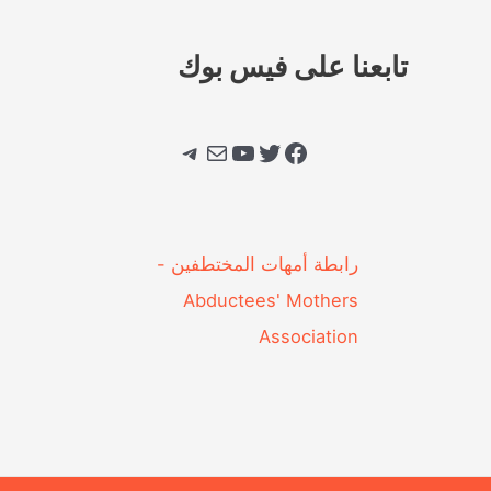
تابعنا على فيس بوك
فيسبوك
تويتر
يوتيوب
بريد
تيليجرام
‎رابطة أمهات المختطفين -
Abductees' Mothers
Association‎