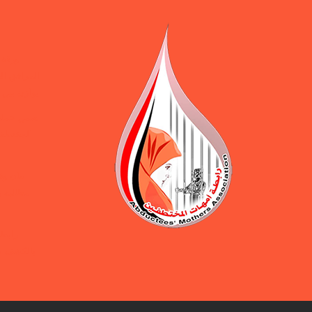
ورقة 
المرافق ال
يوازن بين 
ضمن حملة 
المختطفين
بيان و
مطالبة ب
رابطة
بالكشف ع