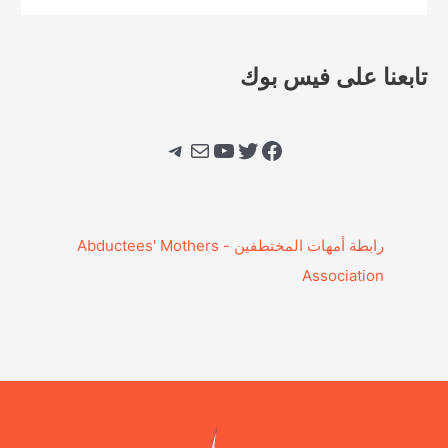
تابعنا على فيس بوك
فيسبوك
تويتر
يوتيوب
بريد
تيليجرام
‎رابطة أمهات المختطفين - Abductees' Mothers
Association‎