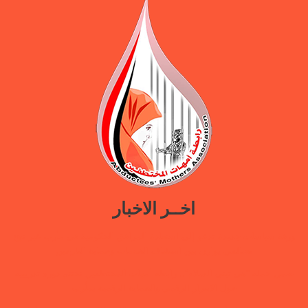
اخــر الاخبار
ورقة سياسات جديدة تدعو إلى استعادة المرافق الحكومية في مأرب عبر نهج
تصالحي يوازن بين استئناف الخدمات وحماية النازحين
ضمن حملة “هي تبني السلام”.. رابطة أمهات المختطفين تختتم دورة تدريبية
حول الابتزاز الرقمي والحماية الرقمية بمأرب