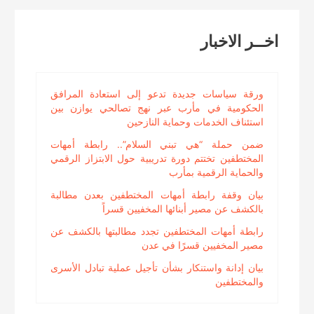
Reading
اخــر الاخبار
ورقة سياسات جديدة تدعو إلى استعادة المرافق
الحكومية في مأرب عبر نهج تصالحي يوازن بين
استئناف الخدمات وحماية النازحين
ضمن حملة “هي تبني السلام”.. رابطة أمهات
المختطفين تختتم دورة تدريبية حول الابتزاز الرقمي
والحماية الرقمية بمأرب
بيان وقفة رابطة أمهات المختطفين بعدن مطالبة
بالكشف عن مصير أبنائها المخفيين قسراً
رابطة أمهات المختطفين تجدد مطالبتها بالكشف عن
مصير المخفيين قسرًا في عدن
بيان إدانة واستنكار بشأن تأجيل عملية تبادل الأسرى
والمختطفين