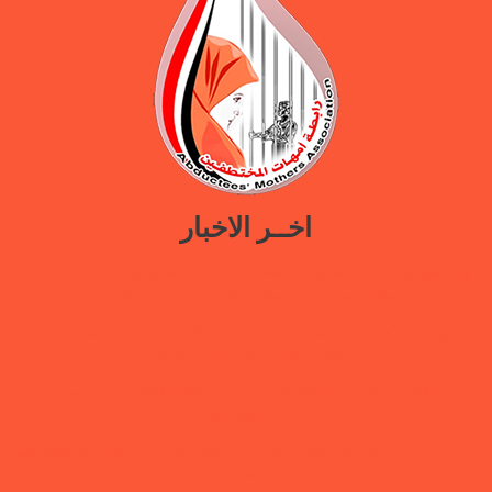
اخــر الاخبار
ورقة سياسات جديدة تدعو إلى استعادة المرافق الحكومية في مأرب عبر نهج
تصالحي يوازن بين استئناف الخدمات وحماية النازحين
ضمن حملة “هي تبني السلام”.. رابطة أمهات المختطفين تختتم دورة تدريبية
حول الابتزاز الرقمي والحماية الرقمية بمأرب
بيان وقفة رابطة أمهات المختطفين بعدن مطالبة بالكشف عن مصير أبنائها
المخفيين قسراً
رابطة أمهات المختطفين تجدد مطالبتها بالكشف عن مصير المخفيين قسرًا في
عدن