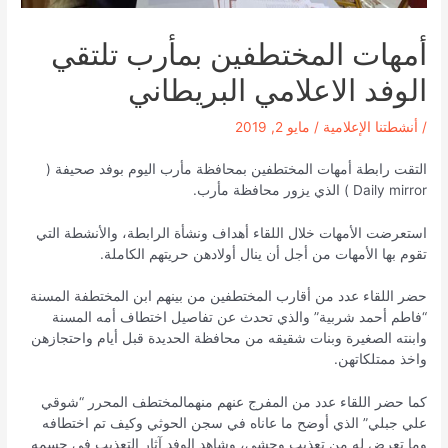
أمهات المختطفين بمأرب تلتقي
الوفد الاعلامي البريطاني
/
أنشطتنا الإعلامية
/
مايو 2, 2019
التقت رابطة أمهات المختطفين بمحافظة مأرب اليوم بوفد صحيفة (
Daily mirror ) الذي يزور محافظة مأرب.
استعرضت الأمهات خلال اللقاء أهداف ونشأة الرابطة، والأنشطة التي
تقوم بها الأمهات من أجل أن ينال أولادهن حريتهم الكاملة.
حضر اللقاء عدد من أقارب المختطفين من بينهم ابن المختطفة المسنة
“فاطم أحمد شربية” والذي تحدث عن تفاصيل اختطاف أمه المسنة
وابنته الصغيرة وبنات شقيقه من محافظة الحديدة قبل أيام واحتجازهن
واخذ ممتلكاتهن.
كما حضر اللقاء عدد من المفرج عنهم منهمالمختطف المحرر “شوقي
علي جبلي” الذي أوضح ما عاناه في سجن الحوثي وكيف تم اختطافه
وما تعرض له من تعذيب وحشي، وشاهد الوفد آثار التعذيب في جسمه