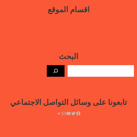
اقسام الموقع
بيانات
نافذة حرة
أنشطتنا الإعلامية
قتلى السجون
البحث
الب
تابعونا على وسائل التواصل الاجتماعي
فيسبوك
تويتر
يوتيوب
بريد
تيليجرام