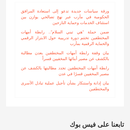
ورقة سياسات جديدة تدعو إلى استعادة المرافق
الحكومية في مأرب عبر نهج تصالحي يوازن بين
استئناف الخدمات وحماية النازحين
ضمن حملة “هي تبني السلام”.. رابطة أمهات
المختطفين تختتم دورة تدريبية حول الابتزاز الرقمي
والحماية الرقمية بمأرب
بيان وقفة رابطة أمهات المختطفين بعدن مطالبة
بالكشف عن مصير أبنائها المخفيين قسراً
رابطة أمهات المختطفين تجدد مطالبتها بالكشف عن
مصير المخفيين قسرًا في عدن
بيان إدانة واستنكار بشأن تأجيل عملية تبادل الأسرى
والمختطفين
تابعنا على فيس بوك