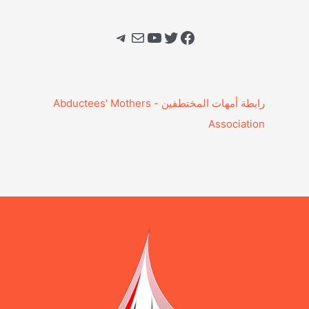
فيسبوك
تويتر
يوتيوب
بريد
تيليجرام
‎رابطة أمهات المختطفين - Abductees' Mothers
Association‎