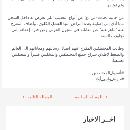
وتم توثيقها.
من جانبه تحدث (س .ع) عن أنواع التعذيب اللي تعرض له داخل السجن
مما أدى إلى إصابته بعدة أمراض منها الفشل الكلوي، وأضاف المفرج
عنه “ماهر هبة” عن معاناته في سجون الحوثي وعن فترة إخفائه التي
تجاوزت السنة.
وطالب المختطفين المفرج عنهم ايصال رسالتهم ومعاناتهم الى العالم
والضغط لإطلاق سراح جميع المختطفين والمخفيين قسراً والمعتقلين
تعسفياً.
#أنقذوا_المختطفين
#حرية_ولدي_أولا
→
Continue
المقالة السابقة
المقالة التالية
←
Reading
اخــر الاخبار