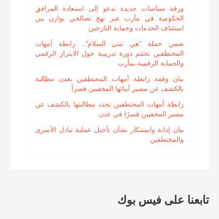
ورقة سياسات جديدة تدعو إلى استعادة المرافق
الحكومية في مأرب عبر نهج تصالحي يوازن بين
استئناف الخدمات وحماية النازحين
ضمن حملة “هي تبني السلام”.. رابطة أمهات
المختطفين تختتم دورة تدريبية حول الابتزاز الرقمي
والحماية الرقمية بمأرب
بيان وقفة رابطة أمهات المختطفين بعدن مطالبة
بالكشف عن مصير أبنائها المخفيين قسراً
رابطة أمهات المختطفين تجدد مطالبتها بالكشف عن
مصير المخفيين قسرًا في عدن
بيان إدانة واستنكار بشأن تأجيل عملية تبادل الأسرى
والمختطفين
تابعنا على فيس بوك