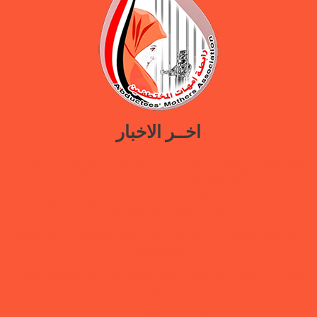
اخــر الاخبار
ورقة سياسات جديدة تدعو إلى استعادة المرافق الحكومية في مأرب عبر نهج
تصالحي يوازن بين استئناف الخدمات وحماية النازحين
ضمن حملة “هي تبني السلام”.. رابطة أمهات المختطفين تختتم دورة تدريبية
حول الابتزاز الرقمي والحماية الرقمية بمأرب
بيان وقفة رابطة أمهات المختطفين بعدن مطالبة بالكشف عن مصير أبنائها
المخفيين قسراً
رابطة أمهات المختطفين تجدد مطالبتها بالكشف عن مصير المخفيين قسرًا في
عدن