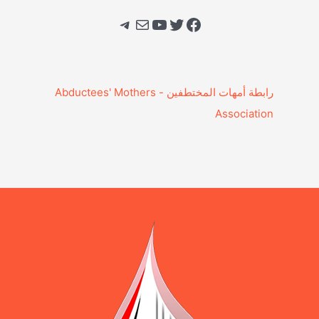
فيسبوك
تويتر
يوتيوب
بريد
تيليجرام
‎رابطة أمهات المختطفين - Abductees' Mothers
Association‎