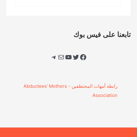
تابعنا على فيس بوك
فيسبوك
تويتر
يوتيوب
بريد
تيليجرام
‎رابطة أمهات المختطفين - Abductees' Mothers
Association‎