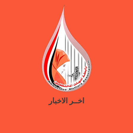
اخــر الاخبار
ورقة سياسات جديدة تدعو إلى استعادة المرافق الحكومية في مأرب عبر نهج
تصالحي يوازن بين استئناف الخدمات وحماية النازحين
ضمن حملة “هي تبني السلام”.. رابطة أمهات المختطفين تختتم دورة تدريبية