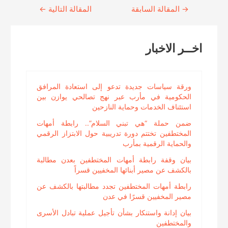
→
Continue
المقالة السابقة
المقالة التالية
←
Reading
اخــر الاخبار
ورقة سياسات جديدة تدعو إلى استعادة المرافق
الحكومية في مأرب عبر نهج تصالحي يوازن بين
استئناف الخدمات وحماية النازحين
ضمن حملة “هي تبني السلام”.. رابطة أمهات
المختطفين تختتم دورة تدريبية حول الابتزاز الرقمي
والحماية الرقمية بمأرب
بيان وقفة رابطة أمهات المختطفين بعدن مطالبة
بالكشف عن مصير أبنائها المخفيين قسراً
رابطة أمهات المختطفين تجدد مطالبتها بالكشف عن
مصير المخفيين قسرًا في عدن
بيان إدانة واستنكار بشأن تأجيل عملية تبادل الأسرى
والمختطفين