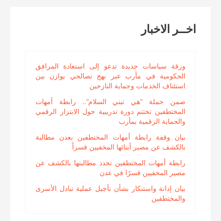
Reading
اخــر الاخبار
ورقة سياسات جديدة تدعو إلى استعادة المرافق
الحكومية في مأرب عبر نهج تصالحي يوازن بين
استئناف الخدمات وحماية النازحين
ضمن حملة “هي تبني السلام”.. رابطة أمهات
المختطفين تختتم دورة تدريبية حول الابتزاز الرقمي
والحماية الرقمية بمأرب
بيان وقفة رابطة أمهات المختطفين بعدن مطالبة
بالكشف عن مصير أبنائها المخفيين قسراً
رابطة أمهات المختطفين تجدد مطالبتها بالكشف عن
مصير المخفيين قسرًا في عدن
بيان إدانة واستنكار بشأن تأجيل عملية تبادل الأسرى
والمختطفين