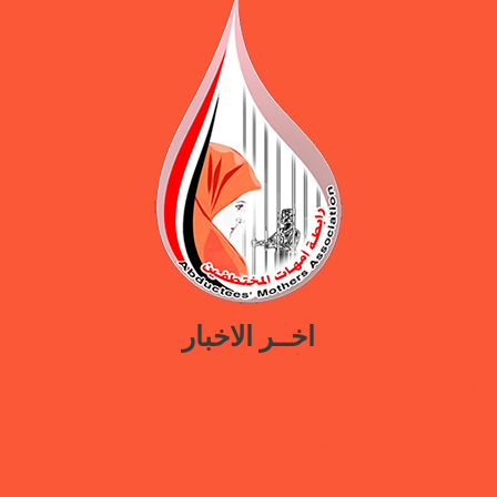
اخــر الاخبار
ورقة سياسات جديدة تدعو إلى استعادة المرافق الحكومية في مأرب عبر نهج
تصالحي يوازن بين استئناف الخدمات وحماية النازحين
ضمن حملة “هي تبني السلام”.. رابطة أمهات المختطفين تختتم دورة تدريبية
حول الابتزاز الرقمي والحماية الرقمية بمأرب