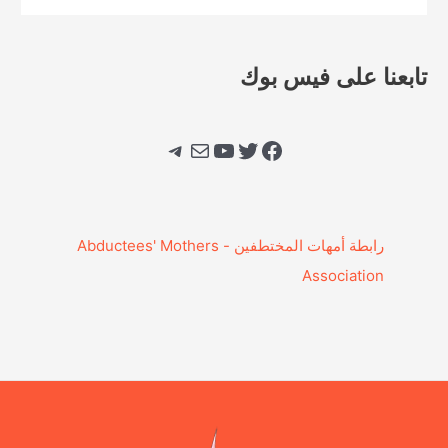
تابعنا على فيس بوك
فيسبوك
تويتر
يوتيوب
بريد
تيليجرام
‎رابطة أمهات المختطفين - Abductees' Mothers
Association‎