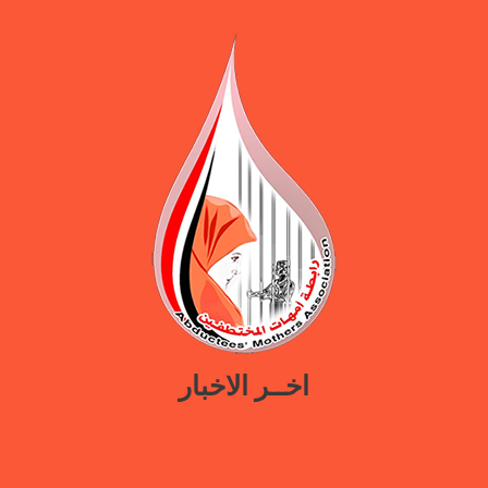
اخــر الاخبار
ورقة سياسات جديدة تدعو إلى استعادة المرافق الحكومية في مأرب عبر نهج
تصالحي يوازن بين استئناف الخدمات وحماية النازحين
ضمن حملة “هي تبني السلام”.. رابطة أمهات المختطفين تختتم دورة تدريبية