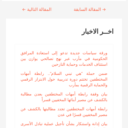
→
Continue
المقالة السابقة
المقالة التالية
←
Reading
اخــر الاخبار
ورقة سياسات جديدة تدعو إلى استعادة المرافق
الحكومية في مأرب عبر نهج تصالحي يوازن بين
استئناف الخدمات وحماية النازحين
ضمن حملة “هي تبني السلام”.. رابطة أمهات
المختطفين تختتم دورة تدريبية حول الابتزاز الرقمي
والحماية الرقمية بمأرب
بيان وقفة رابطة أمهات المختطفين بعدن مطالبة
بالكشف عن مصير أبنائها المخفيين قسراً
رابطة أمهات المختطفين تجدد مطالبتها بالكشف عن
مصير المخفيين قسرًا في عدن
بيان إدانة واستنكار بشأن تأجيل عملية تبادل الأسرى