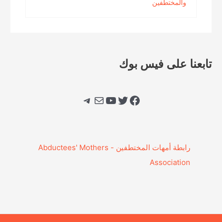
والمختطفين
تابعنا على فيس بوك
فيسبوك
تويتر
يوتيوب
بريد
تيليجرام
‎رابطة أمهات المختطفين - Abductees' Mothers
Association‎