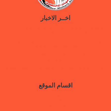
اخــر الاخبار
ورقة سياسات جديدة تدعو إلى استعادة المرافق الحكومية في مأرب عبر نهج
تصالحي يوازن بين استئناف الخدمات وحماية النازحين
ضمن حملة “هي تبني السلام”.. رابطة أمهات المختطفين تختتم دورة تدريبية
حول الابتزاز الرقمي والحماية الرقمية بمأرب
بيان وقفة رابطة أمهات المختطفين بعدن مطالبة بالكشف عن مصير أبنائها
المخفيين قسراً
رابطة أمهات المختطفين تجدد مطالبتها بالكشف عن مصير المخفيين قسرًا في
عدن
اقسام الموقع
بيانات
نافذة حرة
أنشطتنا الإعلامية
قتلى السجون