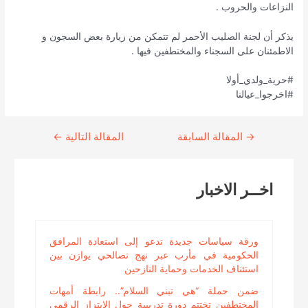
النزاعات والحروب .
يذكر أن لجنة الصليب الأحمر لم تتمكن من زيارة بعض السجون و
الاطمئنان على السجناء والمختطفين فيها .
#حرية_ولدي_أولا
#اخرجوا_عيالنا
→
Continue
المقالة السابقة
المقالة التالية
←
Reading
اخــر الاخبار
ورقة سياسات جديدة تدعو إلى استعادة المرافق
الحكومية في مأرب عبر نهج تصالحي يوازن بين
استئناف الخدمات وحماية النازحين
ضمن حملة “هي تبني السلام”.. رابطة أمهات
المختطفين تختتم دورة تدريبية حول الابتزاز الرقمي