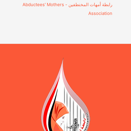
‎رابطة أمهات المختطفين - Abductees' Mothers
Association‎