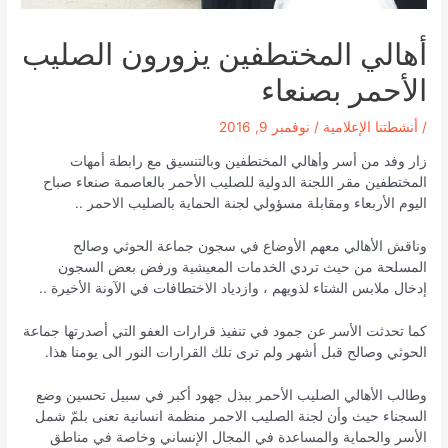
أهالي المختطفين يزورون الصليب
الأحمر بصنعاء
/
أنشطتنا الإعلامية
/
نوفمبر 9, 2016
زار وفد من أسر وأهالي المختطفين وبالتنسيق مع رابطة أمهات
المختطفين مقر اللجنة الدولية للصليب الأحمر بالعاصمة صنعاء صباح
اليوم الأربعاء ومقابلة مسؤولي لجنة الحماية بالصليب الاحمر ..
وناقش الأهالي معهم الأوضاع في سجون جماعة الحوثي وصالح
المسلحة من حيث تردي الخدمات المعيشية ورفض بعض السجون
إدخال ملابس الشتاء لذويهم ، وازدياد الاختطافات في الآونة الأخيرة ..
كما تحدثت الأسر عن جمود في تنفيذ قرارات العفو التي أصدرتها جماعة
الحوثي وصالح قبل أشهر ولم ترى تلك القرارات النور الى يومنا هذا.
وطالب الأهالي الصليب الأحمر ببذل جهود أكبر في سبيل تحسين وضع
السجناء حيث وأن لجنة الصليب الاحمر منظمة انسانية تعنى بلمّ شمل
الأسر والحماية والمساعدة في المجال الإنساني وخاصة في مناطق