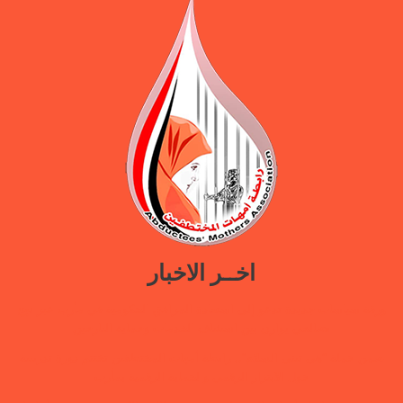
اخــر الاخبار
ورقة سياسات جديدة تدعو إلى استعادة المرافق الحكومية في مأرب عبر نهج
تصالحي يوازن بين استئناف الخدمات وحماية النازحين
ضمن حملة “هي تبني السلام”.. رابطة أمهات المختطفين تختتم دورة تدريبية
حول الابتزاز الرقمي والحماية الرقمية بمأرب