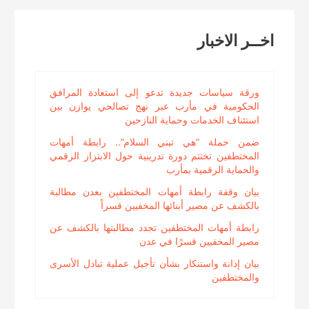
Reading
اخــر الاخبار
ورقة سياسات جديدة تدعو إلى استعادة المرافق
الحكومية في مأرب عبر نهج تصالحي يوازن بين
استئناف الخدمات وحماية النازحين
ضمن حملة “هي تبني السلام”.. رابطة أمهات
المختطفين تختتم دورة تدريبية حول الابتزاز الرقمي
والحماية الرقمية بمأرب
بيان وقفة رابطة أمهات المختطفين بعدن مطالبة
بالكشف عن مصير أبنائها المخفيين قسراً
رابطة أمهات المختطفين تجدد مطالبتها بالكشف عن
مصير المخفيين قسرًا في عدن
بيان إدانة واستنكار بشأن تأجيل عملية تبادل الأسرى
والمختطفين