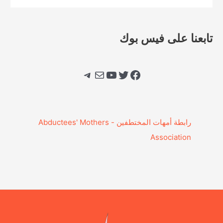
تابعنا على فيس بوك
فيسبوك
تويتر
يوتيوب
بريد
تيليجرام
‎رابطة أمهات المختطفين - Abductees' Mothers
Association‎