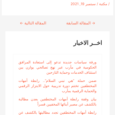
/
مكتبة
/
سبتمبر 19, 2021
→
Continue
المقالة السابقة
المقالة التالية
←
Reading
اخــر الاخبار
ورقة سياسات جديدة تدعو إلى استعادة المرافق
الحكومية في مأرب عبر نهج تصالحي يوازن بين
استئناف الخدمات وحماية النازحين
ضمن حملة “هي تبني السلام”.. رابطة أمهات
المختطفين تختتم دورة تدريبية حول الابتزاز الرقمي
والحماية الرقمية بمأرب
بيان وقفة رابطة أمهات المختطفين بعدن مطالبة
بالكشف عن مصير أبنائها المخفيين قسراً
رابطة أمهات المختطفين تجدد مطالبتها بالكشف عن