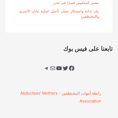
مصير المخفيين قسرًا في عدن
بيان إدانة واستنكار بشأن تأجيل عملية تبادل الأسرى
والمختطفين
تابعنا على فيس بوك
فيسبوك
تويتر
يوتيوب
بريد
تيليجرام
‎رابطة أمهات المختطفين - Abductees' Mothers
Association‎