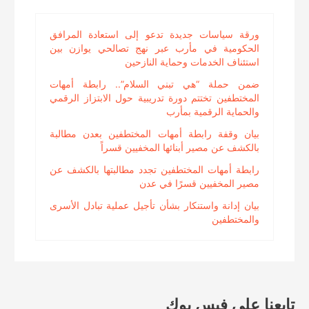
ورقة سياسات جديدة تدعو إلى استعادة المرافق
الحكومية في مأرب عبر نهج تصالحي يوازن بين
استئناف الخدمات وحماية النازحين
ضمن حملة “هي تبني السلام”.. رابطة أمهات
المختطفين تختتم دورة تدريبية حول الابتزاز الرقمي
والحماية الرقمية بمأرب
بيان وقفة رابطة أمهات المختطفين بعدن مطالبة
بالكشف عن مصير أبنائها المخفيين قسراً
رابطة أمهات المختطفين تجدد مطالبتها بالكشف عن
مصير المخفيين قسرًا في عدن
بيان إدانة واستنكار بشأن تأجيل عملية تبادل الأسرى
والمختطفين
تابعنا على فيس بوك