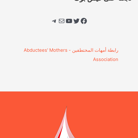
فيسبوك
تويتر
يوتيوب
بريد
تيليجرام
‎رابطة أمهات المختطفين - Abductees' Mothers
Association‎