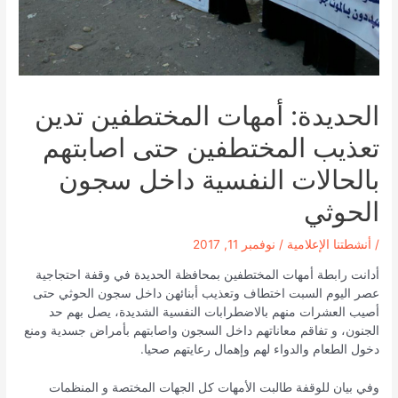
الحديدة: أمهات المختطفين تدين
تعذيب المختطفين حتى اصابتهم
بالحالات النفسية داخل سجون
الحوثي
/
أنشطتنا الإعلامية
/
نوفمبر 11, 2017
أدانت رابطة أمهات المختطفين بمحافظة الحديدة في وقفة احتجاجية
عصر اليوم السبت اختطاف وتعذيب أبنائهن داخل سجون الحوثي حتى
أصيب العشرات منهم بالاضطرابات النفسية الشديدة، يصل بهم حد
الجنون، و تفاقم معاناتهم داخل السجون واصابتهم بأمراض جسدية ومنع
دخول الطعام والدواء لهم وإهمال رعايتهم صحيا.
وفي بيان للوقفة طالبت الأمهات كل الجهات المختصة و المنظمات