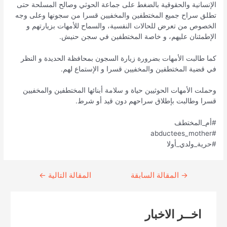
الإنسانية والحقوقية بالضغط على جماعة الحوثي وصالح المسلحة حتى
تطلق سراح جميع المختطفين والمخفيين قسرا من سجونها وعلى وجه
الخصوص من تعرض للحالات النفسية، والسماح للأمهات بزيارتهم و
الإطمئنان عليهم، و خاصة المختطفين في سجن حنيش.
كما طالبت الأمهات بضرورة زيارة السجون بمحافظة الحديدة و النظر
في قضية المختطفين والمخفيين قسرا و الإستماع لهم.
وحملت الأمهات الحوثيين حياة و سلامة أبنائها المختطفين والمخفيين
قسرا وطالبت بإطلاق سراحهم دون قيد أو شرط.
#أم_المختطف
#abductees_mother
#حرية_ولدي_أولا
→
Continue
المقالة السابقة
المقالة التالية
←
Reading
اخــر الاخبار