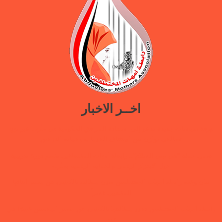
اخــر الاخبار
ورقة سياسات جديدة تدعو إلى استعادة المرافق الحكومية في مأرب عبر نهج
تصالحي يوازن بين استئناف الخدمات وحماية النازحين
ضمن حملة “هي تبني السلام”.. رابطة أمهات المختطفين تختتم دورة تدريبية
حول الابتزاز الرقمي والحماية الرقمية بمأرب
بيان وقفة رابطة أمهات المختطفين بعدن مطالبة بالكشف عن مصير أبنائها
المخفيين قسراً
رابطة أمهات المختطفين تجدد مطالبتها بالكشف عن مصير المخفيين قسرًا في
عدن