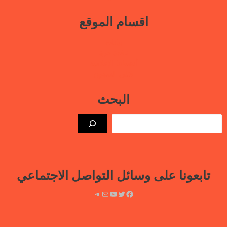
اقسام الموقع
بيانات
نافذة حرة
أنشطتنا الإعلامية
قتلى السجون
البحث
الب
تابعونا على وسائل التواصل الاجتماعي
فيسبوك
تويتر
يوتيوب
بريد
تيليجرام