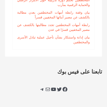
المختطفين تختتم دورة تدريبية حول الابتزاز الرقمي
والحماية الرقمية بمأرب
بيان وقفة رابطة أمهات المختطفين بعدن مطالبة
بالكشف عن مصير أبنائها المخفيين قسراً
رابطة أمهات المختطفين تجدد مطالبتها بالكشف عن
مصير المخفيين قسرًا في عدن
بيان إدانة واستنكار بشأن تأجيل عملية تبادل الأسرى
والمختطفين
تابعنا على فيس بوك
فيسبوك
تويتر
يوتيوب
بريد
تيليجرام