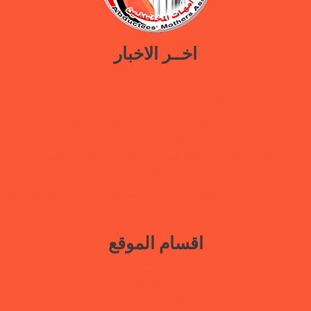
اخــر الاخبار
ورقة سياسات جديدة تدعو إلى استعادة المرافق الحكومية في مأرب عبر نهج
تصالحي يوازن بين استئناف الخدمات وحماية النازحين
ضمن حملة “هي تبني السلام”.. رابطة أمهات المختطفين تختتم دورة تدريبية
حول الابتزاز الرقمي والحماية الرقمية بمأرب
بيان وقفة رابطة أمهات المختطفين بعدن مطالبة بالكشف عن مصير أبنائها
المخفيين قسراً
رابطة أمهات المختطفين تجدد مطالبتها بالكشف عن مصير المخفيين قسرًا في
عدن
اقسام الموقع
بيانات
نافذة حرة
أنشطتنا الإعلامية