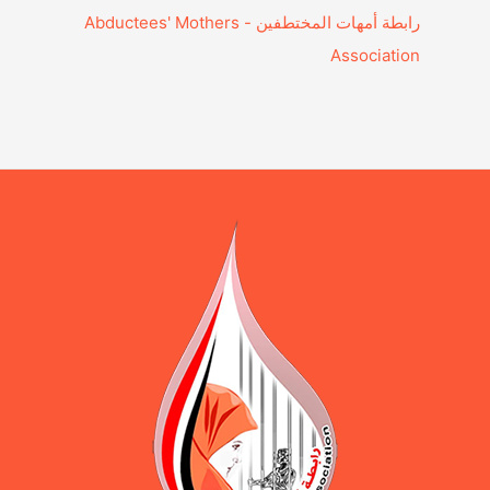
‎رابطة أمهات المختطفين - Abductees' Mothers
Association‎