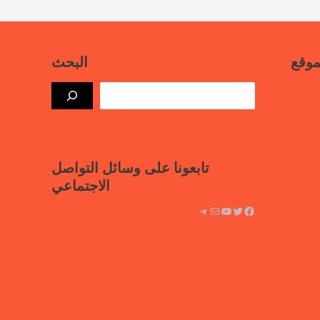
موقع
البحث
بيانات
ذة حرة
علامية
لسجون
تابعونا على وسائل التواصل
الاجتماعي
فيسبوك
تويتر
يوتيوب
بريد
تيليجرام