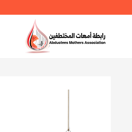
خطي
لى
لمحتوى