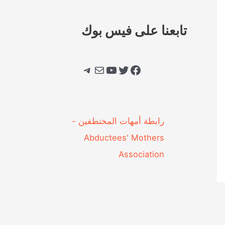
تابعنا على فيس بوك
فيسبوك
تويتر
يوتيوب
بريد
تيليجرام
‎رابطة أمهات المختطفين -
Abductees' Mothers
Association‎