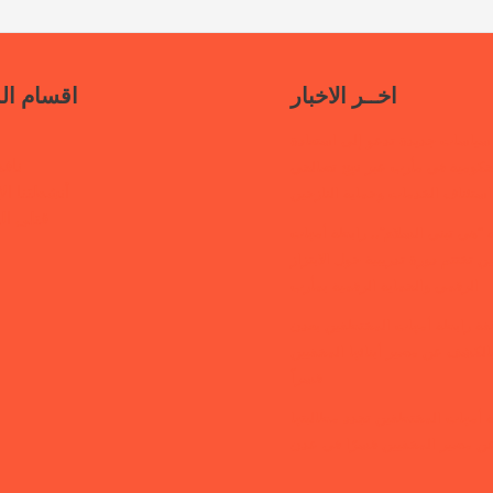
اخــر الاخبار
اقسام ال
سياسات جديدة تدعو إلى استعادة
ناف
حكومية في مأرب عبر نهج تصالحي
أنشطتنا الإ
استئناف الخدمات وحماية النازحين
قتلى ا
“هي تبني السلام”.. رابطة أمهات
 تختتم دورة تدريبية حول الابتزاز
الرقمي والحماية الرقمية بمأرب
قفة رابطة أمهات المختطفين بعدن
الكشف عن مصير أبنائها المخفيين
قسراً
 أمهات المختطفين تجدد مطالبتها
ن مصير المخفيين قسرًا في عدن