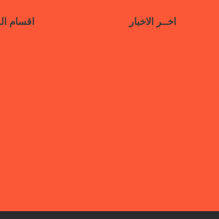
اخــر الاخبار
اقسام ال
سياسات جديدة تدعو إلى استعادة
ناف
حكومية في مأرب عبر نهج تصالحي
أنشطتنا الإ
استئناف الخدمات وحماية النازحين
قتلى ا
“هي تبني السلام”.. رابطة أمهات
 تختتم دورة تدريبية حول الابتزاز
الرقمي والحماية الرقمية بمأرب
قفة رابطة أمهات المختطفين بعدن
الكشف عن مصير أبنائها المخفيين
قسراً
 أمهات المختطفين تجدد مطالبتها
ن مصير المخفيين قسرًا في عدن