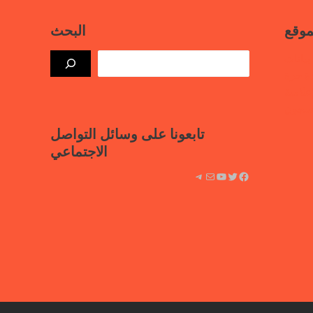
موقع
البحث
بيانات
ذة حرة
علامية
لسجون
تابعونا على وسائل التواصل
الاجتماعي
فيسبوك
تويتر
يوتيوب
بريد
تيليجرام