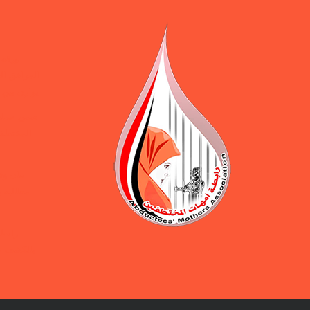
ورقة 
المرافق ال
يوازن بين 
ضمن حملة 
المختطفين
بيان و
مطالبة ب
رابطة
بالكشف ع