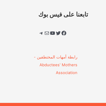
تابعنا على فيس بوك
فيسبوك
تويتر
يوتيوب
بريد
تيليجرام
‎رابطة أمهات المختطفين -
Abductees' Mothers
Association‎