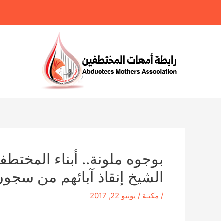
خطي
لى
لمحتوى
بوجوه ملونة.. أبناء المختط
الشيخ إنقاذ آبائهم من سجون
/
مكتبة
/
يونيو 22, 2017