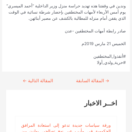
وندين في وقفتنا هذه تهديد حراسة منزل وزير الداخلية “أحمد الميسري”
يوم أمس الأربعاء لأمهات المختطفين بإحضار شرطة نسائية في الوقت
الذي يقفن أمام منزله للمطالبة بالكشف عن مصير أبنائهن.
صادر رابطة أمهات المختطفين -عدن
الخميس 21 مارس 2019م
#أنقذوا_المختطفين
#حرية_ولدي_أولا
→
Continue
المقالة السابقة
المقالة التالية
←
Reading
اخــر الاخبار
ورقة سياسات جديدة تدعو إلى استعادة المرافق
الحكومية في مأرب عبر نهج تصالحي يوازن بين