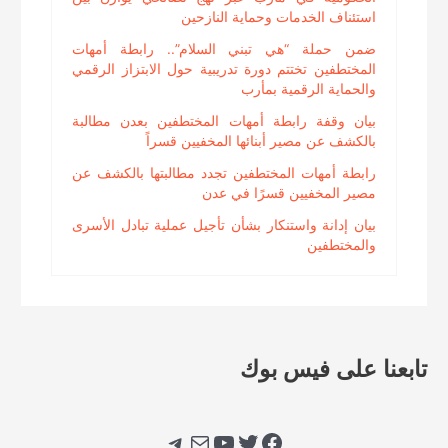
استئناف الخدمات وحماية النازحين
ضمن حملة “هي تبني السلام”.. رابطة أمهات
المختطفين تختتم دورة تدريبية حول الابتزاز الرقمي
والحماية الرقمية بمأرب
بيان وقفة رابطة أمهات المختطفين بعدن مطالبة
بالكشف عن مصير أبنائها المخفيين قسراً
رابطة أمهات المختطفين تجدد مطالبتها بالكشف عن
مصير المخفيين قسرًا في عدن
بيان إدانة واستنكار بشأن تأجيل عملية تبادل الأسرى
والمختطفين
تابعنا على فيس بوك
فيسبوك
تويتر
يوتيوب
بريد
تيليجرام