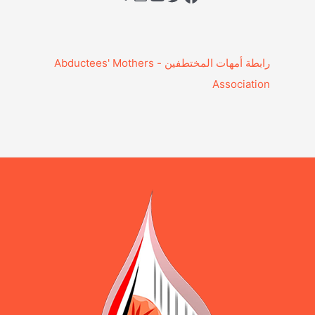
‎رابطة أمهات المختطفين - Abductees' Mothers
Association‎