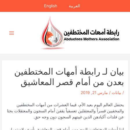
خطي
العربية
English
لى
لمحتوى
Main
Menu
بيان لـ رابطة أمهات المختطفين
بعدن من أمام قصر المعاشيق
/
بيانات
/
مارس 21, 2019
يحتفل العالم اليوم بعيد الأم، فيما العشرات من أمهات المختطفين
والمخفيين قسراً والمعتقلين تعسفياً يقفن أمام السجون والمعتقلات بحثا
عن فلذات أكبادهن الذين غيبتهم السجون دون وجه حق.
إننا أمهات المختطفين اليوم ومن أمام قصر المعاشيق نأسف لإستمرار