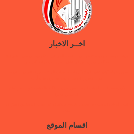
اخــر الاخبار
ورقة سياسات جديدة تدعو إلى استعادة المرافق الحكومية في مأرب عبر نهج
تصالحي يوازن بين استئناف الخدمات وحماية النازحين
ضمن حملة “هي تبني السلام”.. رابطة أمهات المختطفين تختتم دورة تدريبية
حول الابتزاز الرقمي والحماية الرقمية بمأرب
بيان وقفة رابطة أمهات المختطفين بعدن مطالبة بالكشف عن مصير أبنائها
المخفيين قسراً
رابطة أمهات المختطفين تجدد مطالبتها بالكشف عن مصير المخفيين قسرًا في
عدن
اقسام الموقع