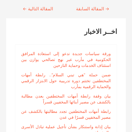
→
Continue
المقالة السابقة
المقالة التالية
←
Reading
اخــر الاخبار
ورقة سياسات جديدة تدعو إلى استعادة المرافق
الحكومية في مأرب عبر نهج تصالحي يوازن بين
استئناف الخدمات وحماية النازحين
ضمن حملة “هي تبني السلام”.. رابطة أمهات
المختطفين تختتم دورة تدريبية حول الابتزاز الرقمي
والحماية الرقمية بمأرب
بيان وقفة رابطة أمهات المختطفين بعدن مطالبة
بالكشف عن مصير أبنائها المخفيين قسراً
رابطة أمهات المختطفين تجدد مطالبتها بالكشف عن
مصير المخفيين قسرًا في عدن
بيان إدانة واستنكار بشأن تأجيل عملية تبادل الأسرى