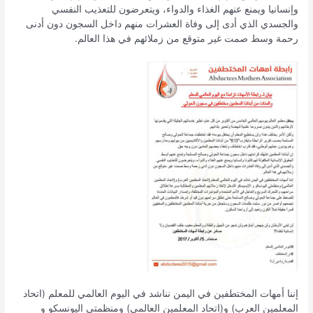
وإنسانيا ويمنع عنهم الغذاء والدواء، ويتعرضون للتعذيب النفسي
والجسدي الذي أدى إلى وفاة العشرات منهم داخل السجون دون أدنى
رحمة وسط صمت غير متوقع من زملائهم في هذا العالم.
إننا أمهات المختطفين في اليمن نناشد في اليوم العالمي للمعلم (اتحاد
المعلمين العرب) و(اتحاد المعلمين العالمي) ومنظمتي اليونسكو و