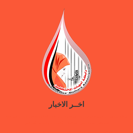
اخــر الاخبار
ورقة سياسات جديدة تدعو إلى استعادة المرافق الحكومية في مأرب عبر نهج
تصالحي يوازن بين استئناف الخدمات وحماية النازحين
ضمن حملة “هي تبني السلام”.. رابطة أمهات المختطفين تختتم دورة تدريبية