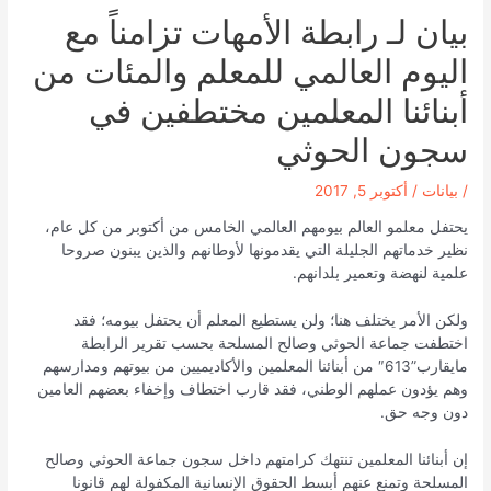
بيان لـ رابطة الأمهات تزامناً مع
اليوم العالمي للمعلم والمئات من
أبنائنا المعلمين مختطفين في
سجون الحوثي
/
بيانات
/
أكتوبر 5, 2017
يحتفل معلمو العالم بيومهم العالمي الخامس من أكتوبر من كل عام،
نظير خدماتهم الجليلة التي يقدمونها لأوطانهم والذين يبنون صروحا
علمية لنهضة وتعمير بلدانهم.
ولكن الأمر يختلف هنا؛ ولن يستطيع المعلم أن يحتفل بيومه؛ فقد
اختطفت جماعة الحوثي وصالح المسلحة بحسب تقرير الرابطة
مايقارب”613″ من أبنائنا المعلمين والأكاديميين من بيوتهم ومدارسهم
وهم يؤدون عملهم الوطني، فقد قارب اختطاف وإخفاء بعضهم العامين
دون وجه حق.
إن أبنائنا المعلمين تنتهك كرامتهم داخل سجون جماعة الحوثي وصالح
المسلحة وتمنع عنهم أبسط الحقوق الإنسانية المكفولة لهم قانونا