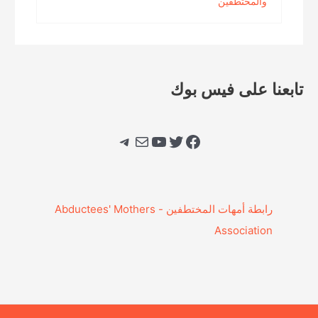
والمختطفين
تابعنا على فيس بوك
فيسبوك
تويتر
يوتيوب
بريد
تيليجرام
‎رابطة أمهات المختطفين - Abductees' Mothers
Association‎