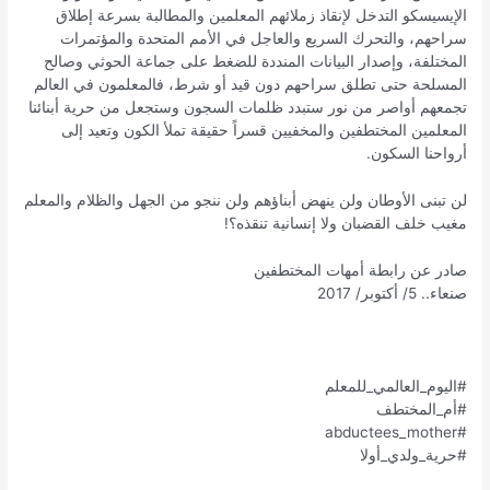
الإيسيسكو التدخل لإنقاذ زملائهم المعلمين والمطالبة بسرعة إطلاق
سراحهم، والتحرك السريع والعاجل في الأمم المتحدة والمؤتمرات
المختلفة، وإصدار البيانات المنددة للضغط على جماعة الحوثي وصالح
المسلحة حتى تطلق سراحهم دون قيد أو شرط، فالمعلمون في العالم
تجمعهم أواصر من نور ستبدد ظلمات السجون وستجعل من حرية أبنائنا
المعلمين المختطفين والمخفيين قسراً حقيقة تملأ الكون وتعيد إلى
أرواحنا السكون.
لن تبنى الأوطان ولن ينهض أبناؤهم ولن ننجو من الجهل والظلام والمعلم
مغيب خلف القضبان ولا إنسانية تنقذه؟!
صادر عن رابطة أمهات المختطفين
صنعاء.. 5/ أكتوبر/ 2017
#اليوم_العالمي_للمعلم
#أم_المختطف
#abductees_mother
#حرية_ولدي_أولا