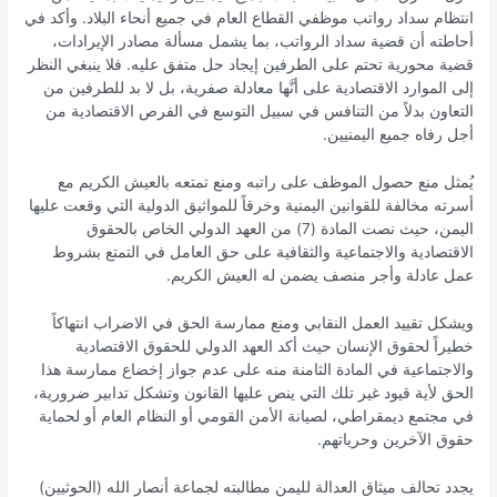
انتظام سداد رواتب موظفي القطاع العام في جميع أنحاء البلاد. وأكد في
أحاطته أن قضية سداد الرواتب، بما يشمل مسألة مصادر الإيرادات،
قضية محورية تحتم على الطرفين إيجاد حل متفق عليه. فلا ينبغي النظر
إلى الموارد الاقتصادية على أنَّها معادلة صفرية، بل لا بد للطرفين من
التعاون بدلاً من التنافس في سبيل التوسع في الفرص الاقتصادية من
أجل رفاه جميع اليمنيين.
يُمثل منع حصول الموظف على راتبه ومنع تمتعه بالعيش الكريم مع
أسرته مخالفة للقوانين اليمنية وخرقاً للمواثيق الدولية التي وقعت عليها
اليمن، حيث نصت المادة (7) من العهد الدولي الخاص بالحقوق
الاقتصادية والاجتماعية والثقافية على حق العامل في التمتع بشروط
عمل عادلة وأجر منصف يضمن له العيش الكريم.
ويشكل تقييد العمل النقابي ومنع ممارسة الحق في الاضراب انتهاكاً
خطيراً لحقوق الإنسان حيث أكد العهد الدولي للحقوق الاقتصادية
والاجتماعية في المادة الثامنة منه على عدم جواز إخضاع ممارسة هذا
الحق لأية قيود غير تلك التي ينص عليها القانون وتشكل تدابير ضرورية،
في مجتمع ديمقراطي، لصيانة الأمن القومي أو النظام العام أو لحماية
حقوق الآخرين وحرياتهم.
يجدد تحالف ميثاق العدالة لليمن مطالبته لجماعة أنصار الله (الحوثيين)