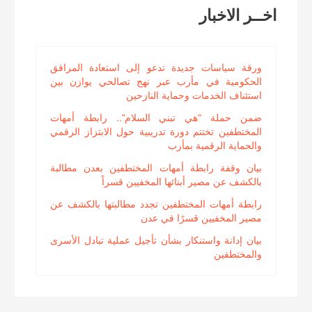
اخــر الاخبار
ورقة سياسات جديدة تدعو إلى استعادة المرافق
الحكومية في مأرب عبر نهج تصالحي يوازن بين
استئناف الخدمات وحماية النازحين
ضمن حملة “هي تبني السلام”.. رابطة أمهات
المختطفين تختتم دورة تدريبية حول الابتزاز الرقمي
والحماية الرقمية بمأرب
بيان وقفة رابطة أمهات المختطفين بعدن مطالبة
بالكشف عن مصير أبنائها المخفيين قسراً
رابطة أمهات المختطفين تجدد مطالبتها بالكشف عن
مصير المخفيين قسرًا في عدن
بيان إدانة واستنكار بشأن تأجيل عملية تبادل الأسرى
والمختطفين