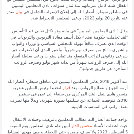
انقطاع شبه كامل لمرتباتهم منذ ثمان سنوات، نادي المعلمين اليمنيين
في مناطق سيطرة أنصار الله إلى إعلان الإضراب الشامل في
بيان
صدر
عنه بتاريخ 20 يوليو 2023، ودعى المعلمين للانخراط فيه.
وقال “نادي المعلمين اليمنيين” في بيانه وهو تكتل نقابي قيد التأسيس
“لقد تجاهلت حكومة صنعاء بكل أسف معاناة التربويين والتربويات في
الوقت الذي تصرف مبالغاً مهولة للمجلس السياسي والوزراء والنواب
والشورى… الخ من تصرف لهم شهرياً، واعتبر النادي أن الاضراب حق
شرعي وقانوني للراتب المنقطع منذ ثمان سنوات ودعى سلطة أنصار
الله إلى صرف الرواتب شهرياً من بداية شهر يوليو وصرف الرواتب
المتأخرة عن طريق جدولتها”.
منذ أكتوبر 2016 يعاني المعلمين اليمنيين في مناطق سيطرة أنصار الله
أزمة الجوع وانقطاع الرواتب، بعد
قرار
اتخذه الرئيس السابق عبدربه
منصور هادي بنقل البنك المركزي من صنعاء إلى عدن في سبتمبر
2016، فتوقفت الجماعة عن تسليمها بصورة شهرية، وبدلاً منها تصرف
نصف راتب في المناسبات الدينية.
تواجه جماعة أنصار الله مطالب المعلمين بالترهيب وحملات الاعتقال،
حيث اعتقلت الأستاذ
محسن الدار
أمين عام نادي المعلمين يوم السبت
5 أغسطس 2023 ولا يُعرف مصيره حتى اللحظة. وصف مهدي المشاط