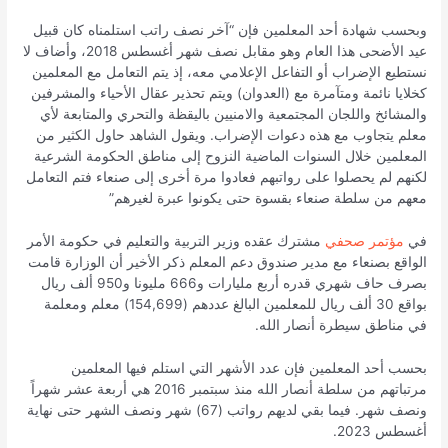
وبحسب شهادة أحد المعلمين فإن “آخر نصف راتب استلمناه كان قبيل
عيد الأضحى هذا العام وهو مقابل نصف شهر أغسطس 2018، وأضاف لا
نستطيع الإضراب أو التفاعل الإعلامي معه، إذ يتم التعامل مع المعلمين
كخلايا نائمة ومتآمرة مع (العدوان) ويتم تحذير عقال الأحياء والمشرفين
والمشائخ واللجان المجتمعية والامنيين باليقظة والتحري والمتابعة لأي
معلم يتجاوب مع هذه دعوات الإضراب. ويقول الشاهد حاول الكثير من
المعلمين خلال السنوات الماضية النزوح إلى مناطق الحكومة الشرعية
لكنهم لم يحصلوا على رواتبهم فعادوا مرة أخرى إلى صنعاء فتم التعامل
معهم من سلطة صنعاء بقسوة حتى يكونوا عبرة لغيرهم”
في
مؤتمر صحفي
مشترك عقده وزير التربية والتعليم في حكومة الأمر
الواقع بصنعاء مع مدير صندوق دعم المعلم ذكر الأخير أن الوزارة قامت
بصرف حاف شهري قدره أربع مليارات و666 مليونا و950 ألف ريال
بواقع 30 ألف ريال للمعلمين البالغ عددهم (154,699) معلم ومعلمة
في مناطق سيطرة أنصار الله.
بحسب أحد المعلمين فإن عدد الأشهر التي استلم فيها المعلمين
مرتباتهم من سلطة أنصار الله منذ سبتمبر 2016 هي أربعة عشر شهراً
ونصف شهر. فيما بقي لديهم رواتب (67) شهر ونصف الشهر حتى نهاية
أغسطس 2023.