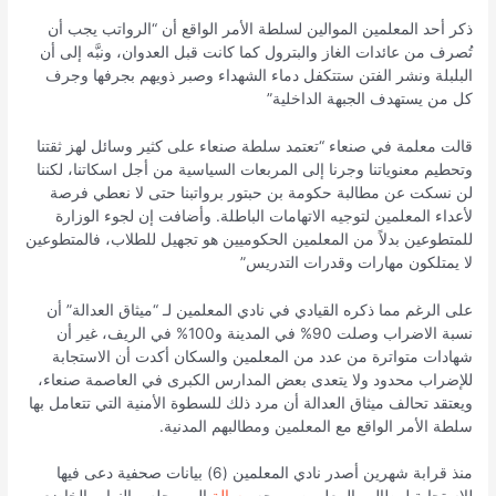
ذكر أحد المعلمين الموالين لسلطة الأمر الواقع أن “الرواتب يجب أن
تُصرف من عائدات الغاز والبترول كما كانت قبل العدوان، ونبَّه إلى أن
البلبلة ونشر الفتن ستتكفل دماء الشهداء وصبر ذويهم بجرفها وجرف
كل من يستهدف الجبهة الداخلية”
قالت معلمة في صنعاء “تعتمد سلطة صنعاء على كثير وسائل لهز ثقتنا
وتحطيم معنوياتنا وجرنا إلى المربعات السياسية من أجل اسكاتنا، لكننا
لن نسكت عن مطالبة حكومة بن حبتور برواتبنا حتى لا نعطي فرصة
لأعداء المعلمين لتوجيه الاتهامات الباطلة. وأضافت إن لجوء الوزارة
للمتطوعين بدلاً من المعلمين الحكوميين هو تجهيل للطلاب، فالمتطوعين
لا يمتلكون مهارات وقدرات التدريس”
على الرغم مما ذكره القيادي في نادي المعلمين لـ “ميثاق العدالة” أن
نسبة الاضراب وصلت 90% في المدينة و100% في الريف، غير أن
شهادات متواترة من عدد من المعلمين والسكان أكدت أن الاستجابة
للإضراب محدود ولا يتعدى بعض المدارس الكبرى في العاصمة صنعاء،
ويعتقد تحالف ميثاق العدالة أن مرد ذلك للسطوة الأمنية التي تتعامل بها
سلطة الأمر الواقع مع المعلمين ومطالبهم المدنية.
منذ قرابة شهرين أصدر نادي المعلمين (6) بيانات صحفية دعى فيها