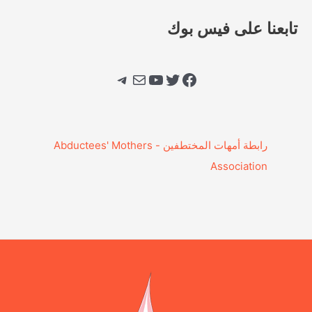
تابعنا على فيس بوك
فيسبوك
تويتر
يوتيوب
بريد
تيليجرام
‎رابطة أمهات المختطفين - Abductees' Mothers
Association‎