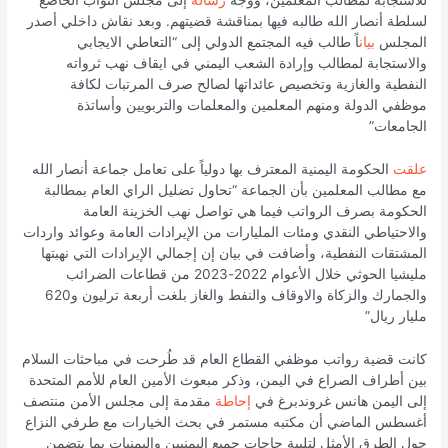
للاستجابة لمطالب المعلمين، ووجه
رسالة
إلى مجلس النواب الخاضع
لسلطة أنصار الله طالبه فيها بمناقشة قضيتهم. وبعد نقاش داخلي أصدر
المجلس
بيان
اً طالب فيه المجتمع الدولي إلى “التعاطي الايجابي
والاستجابة لمطالب وإرادة الشعب اليمني في ايقاف نهب ثرواته
النفطية والغازية وتخصيص عائداتها لصالح صرف المرتبات لكافة
موظفي الدولة ومنهم المعلمين والمعلمات والتربويين وأساتذة
الجامعات”
علقت
الحكومة اليمنية المعترف بها دولياً على تعامل جماعة أنصار الله
مع مطالب المعلمين بأن الجماعة “تحاول تضليل الراي العام بمطالبة
الحكومة بصرف الرواتب فيما هي تواصل نهب الخزينة العامة
والاحتياطي النقدي ومئات المليارات من الإيرادات العامة وعوائد واردات
المشتقات النفطية، وأضافت في بيان إن إجمالي الإيرادات التي نهبتها
مليشيا الحوثي خلال الأعوام 2022-2023 من قطاعات الضرائب
والجمارك والزكاة والاوقاف والنفط والغاز بلغت أربعة ترليون و620
مليار ريال”
كانت قضية رواتب موظفي القطاع العام قد طُرحت في مباحثات السلام
بين أطراف الصراع في اليمن، وذكر مبعوث الأمين العام للأمم المتحدة
إلى اليمن هانس غروندبرغ في
إحاطة
مقدمة إلى مجلس الأمن منتصف
أغسطس الماضي أن مكتبه مستمر في بحث الخيارات مع طرفي النزاع
حول الطرق الأمثل لتلبية حاجات جميع اليمنيين واليمنيات بما يتضمن