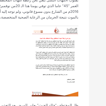
بقلوب الأمهات الثكلى ننعي نحن رابطة أمهات المختطفي
2016م من الشارع بدون مسوغ قانوني، ولم توجه إليه أ
بالموت نتيجة الحرمان من الرعاية الصحية المتخصصة،
ظل المختطف “خالد الحيث” يعاني المرض بعد التعذيب 