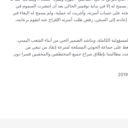
قله إلى المستشفى منذ بداية العام 2018، ولم يسمح له إلا في بداية نوفمبر الحالي بعد أن انتشرت السموم في
لجته على حساب أسرته، وأجريت له عملية، ولم يسمح له البقاء في
إعادته إلى السجن، رفض طلب أسرته الإفراج عنه لتقوم برعايته،
سؤولية الكاملة، ونناشد الضمير الحي من أبناء الشعب اليمني،
لضغط على جماعة الحوثي المسلحة لسرعة إنقاذ من تبقي من
د مطالبتنا بإطلاق سراح جميع المختطفين والمخفيين قسرا دون