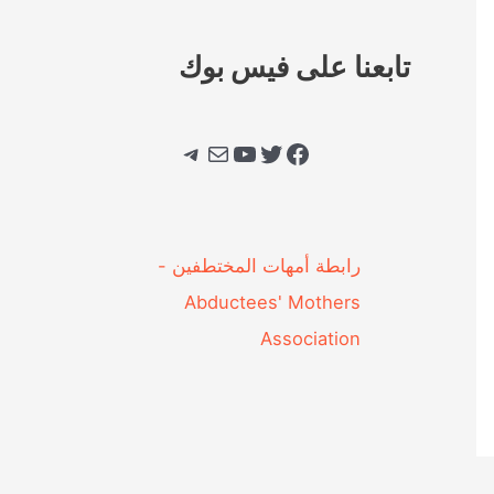
تابعنا على فيس بوك
فيسبوك
تويتر
يوتيوب
بريد
تيليجرام
‎رابطة أمهات المختطفين -
Abductees' Mothers
Association‎