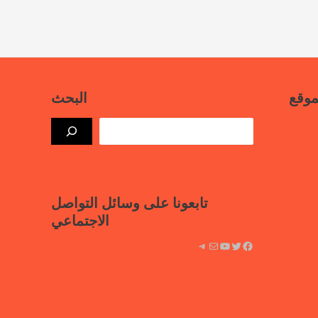
موقع
البحث
بيانات
ذة حرة
علامية
لسجون
تابعونا على وسائل التواصل
الاجتماعي
فيسبوك
تويتر
يوتيوب
بريد
تيليجرام