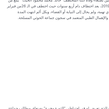
ن بصنعاء وفاة ابننا المختطف “خالد. محمد محمود الحيث ” يبلغ من
العمر “45” عاما الذي توفي يومنا هذا الـ 20من نوفمبر2019، بعد اختطاف دام أربع سنوات حيث اختطف في الـ 26من فبراير
ي تهمة، ولم يحال إلى النيابة أو القضاء، وبكل ألم انتهت المدة
 والإهمال الطبي المتعمد في سجون جماعة الحوثي المسلحة.
الذي تعرض له في احتياطي “الثورة وهبرة” بصنعاء، ويطالب جماعة