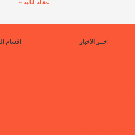
المقالة التالية
←
اخــر الاخبار
اقسام ال
سياسات جديدة تدعو إلى استعادة
ناف
حكومية في مأرب عبر نهج تصالحي
أنشطتنا الإ
استئناف الخدمات وحماية النازحين
قتلى ا
“هي تبني السلام”.. رابطة أمهات
 تختتم دورة تدريبية حول الابتزاز
الرقمي والحماية الرقمية بمأرب
قفة رابطة أمهات المختطفين بعدن
الكشف عن مصير أبنائها المخفيين
قسراً
 أمهات المختطفين تجدد مطالبتها