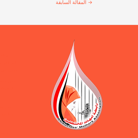
Continue
→
المقالة السابقة
Reading
ورقة 
المرافق ال
يوازن بين 
ضمن حملة 
المختطفين
بيان و
مطالبة ب
رابطة