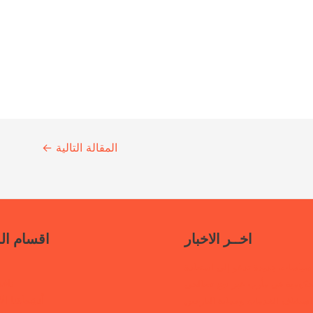
المقالة التالية
←
اخــر الاخبار
اقسام ال
سياسات جديدة تدعو إلى استعادة
ناف
حكومية في مأرب عبر نهج تصالحي
أنشطتنا الإ
استئناف الخدمات وحماية النازحين