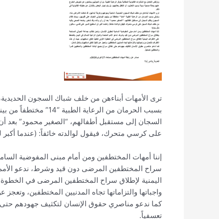
ترى الأمهات أبناءهن من خلف شباك السجون الحديدية، 
بسبب الحرمان من الرعاي
السجان إلى مستقبل أطفالهم، “الصغير محمود” بعد أن
على كرسي متحرك، فيقول لوالدته خائفاً: (عندما أكبر 
إننا أمهات المختطفين ومن أمام مبنى المفوضية السام
سراح المختطفين المرضى دون قيد وشرط، ندعو الأمم ا
اليمنية لإطلاق سراح المختطفين المرضى في الخطوة ا
واجباتها والتزاماتها تجاه المدنيين المختطفين، وتعجز
كما ندعو مناصري حقوق الإنسان لتكثيف جهودهم حتى إط
تعسفياً.