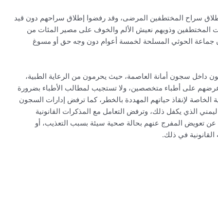
لإطلاق سراح المختطفين المرضى، وقد رفضوا إطلاق سراحهم دون قيد
ت المختطفين وذويهم نعيش الألم والخوف على مصير المئات من
جون جماعة الحوثي المسلحة لخمسة أعوام دون وجه حق أو مسوغ
ن من المرض، “100” منهم مختطفون داخل سجون أمانة العاصمة، حيث يحرمون من الرعاية الطبية،
عرضهم على أطباء متخصصين، ولا تستجيب لمطالب الأطباء بضرورة
ة الخاصة لإنقاذ حياتهم المهددة بالخطر، كما ترفض إدارات السجون
اليمني الذي يكفل ذلك، وترفض التعامل مع المذكرات القانونية
ون عن تعويض المفرج عنهم بحالة صحية سيئة بسبب التعذيب، أو
 القانونية في ذلك.