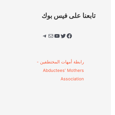
تابعنا على فيس بوك
فيسبوك
تويتر
يوتيوب
بريد
تيليجرام
‎رابطة أمهات المختطفين -
Abductees' Mothers
Association‎