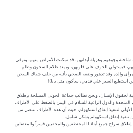
شاحبة وجوههم وهزيلة أبدانهن، قد تمكنت الأمراض منهم، وتوفي
ة الطبية “14” مختطفاً من بينهم، فيستولي الخوف على قلوبهن، ويمتد ظلام السجون وظلم
 رأى والده وقد تدهور وضعه الصحي يأتيه من خلف شباك السجن
لن أستطيع السير علي قدمي، سأكون مثل بابا)!
ية لحقوق الإنسان، ونحن نطالب جماعة الحوثي المسلحة بإطلاق
لمتحدة والدول الراعية للسلام في اليمن بالضغط على الأطراف
لأولى لتنفيذ إتفاق استكهولم، حيث أن هذه الأطراف تتنصل من
 عن تنفيذ إتفاق استكهولم بشكل شامل.
لاق سراح جميع أبنائنا المختطفين والمخفيين قسراً والمعتقلين