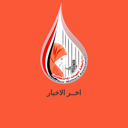
اخــر الاخبار
ورقة سياسات جديدة تدعو إلى استعادة المرافق الحكومية في مأرب عبر نهج
تصالحي يوازن بين استئناف الخدمات وحماية النازحين
ضمن حملة “هي تبني السلام”.. رابطة أمهات المختطفين تختتم دورة تدريبية
حول الابتزاز الرقمي والحماية الرقمية بمأرب