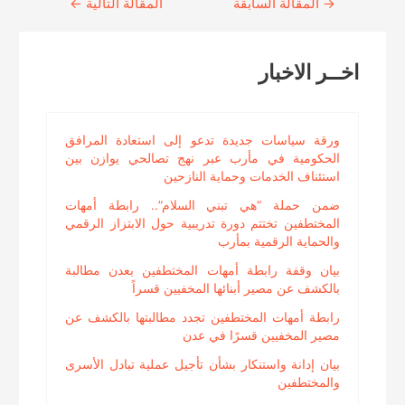
→
Continue
المقالة السابقة
المقالة التالية
←
Reading
اخــر الاخبار
ورقة سياسات جديدة تدعو إلى استعادة المرافق
الحكومية في مأرب عبر نهج تصالحي يوازن بين
استئناف الخدمات وحماية النازحين
ضمن حملة “هي تبني السلام”.. رابطة أمهات
المختطفين تختتم دورة تدريبية حول الابتزاز الرقمي
والحماية الرقمية بمأرب
بيان وقفة رابطة أمهات المختطفين بعدن مطالبة
بالكشف عن مصير أبنائها المخفيين قسراً
رابطة أمهات المختطفين تجدد مطالبتها بالكشف عن
مصير المخفيين قسرًا في عدن
بيان إدانة واستنكار بشأن تأجيل عملية تبادل الأسرى
والمختطفين