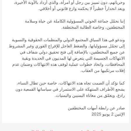
وحرياتهم، دون تمييز بين رجل أو امرأة، والذي أزداد بالآونة الأخيرة،
ويعد انحداراً خطيراً لا يحكمه وازع قانوني أو أخلاقي.
إننا نحمّل جماعة الحوثي المسؤولية الكاملة عن حياة وسلامة
المختطفين، وخاصة الطالبة المختطفة.
وندعو في هذا السياق المجتمع الدولي والمنظمات الحقوقية والنسوية
إلى تحمّل مسؤولياتها، والضغط العاجل للإفراج الفوري وغير المشروط
عن جميع المختطفين، بالإضافة إلى فتح تحقيق دولي شفاف في
الانتهاكات الجسيمة التي يتعرض لها المدنيون في الحديدة وبقية
المحافظات، واتخاذ خطوات عملية لوقف هذه الانتهاكات وضمان عدم
إفلات مرتكبيها من العقاب.
كما نؤكد أن الصمت تجاه هذه الانتهاكات، خاصة حين تطال النساء،
يشجع الأطراف المنتهكة على الاستمرار في سياساتها القمعية دون
رادع، ويعمّق من معاناة اليمنيين واليمنيات.
صادر عن رابطة أمهات المختطفين
الإثنين 2 يونيو 2025