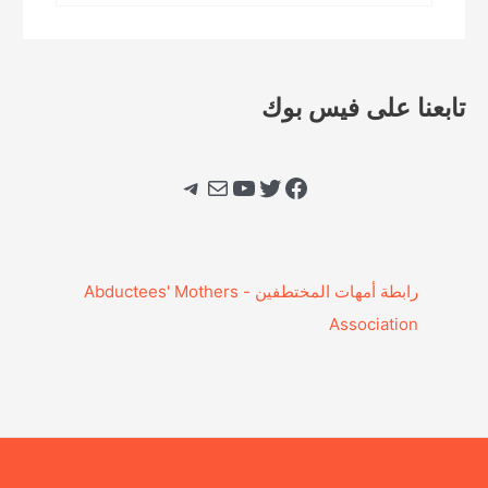
تابعنا على فيس بوك
فيسبوك
تويتر
يوتيوب
بريد
تيليجرام
‎رابطة أمهات المختطفين - Abductees' Mothers
Association‎