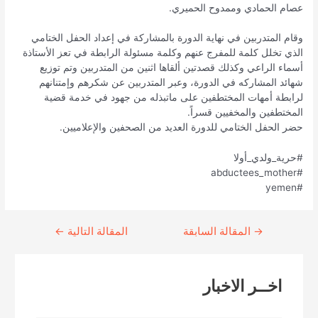
عصام الحمادي وممدوح الحميري.
وقام المتدربين في نهاية الدورة بالمشاركة في إعداد الحفل الختامي
الذي تخلل كلمة للمفرج عنهم وكلمة مسئولة الرابطة في تعز الأستاذة
أسماء الراعي وكذلك قصدتين ألقاها اثنين من المتدربين وتم توزيع
شهائد المشاركه في الدورة، وعبر المتدربين عن شكرهم وإمتنانهم
لرابطة أمهات المختطفين على ماتبذله من جهود في خدمة قضية
المختطفين والمخفيين قسراً.
حضر الحفل الختامي للدورة العديد من الصحفين والإعلاميين.
#حرية_ولدي_أولا
#abductees_mother
#yemen
→
Continue
المقالة السابقة
المقالة التالية
←
Reading
اخــر الاخبار