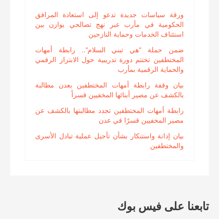
ورقة سياسات جديدة تدعو إلى استعادة المرافق
الحكومية في مأرب عبر نهج تصالحي يوازن بين
استئناف الخدمات وحماية النازحين
ضمن حملة “هي تبني السلام”.. رابطة أمهات
المختطفين تختتم دورة تدريبية حول الابتزاز الرقمي
والحماية الرقمية بمأرب
بيان وقفة رابطة أمهات المختطفين بعدن مطالبة
بالكشف عن مصير أبنائها المخفيين قسراً
رابطة أمهات المختطفين تجدد مطالبتها بالكشف عن
مصير المخفيين قسرًا في عدن
بيان إدانة واستنكار بشأن تأجيل عملية تبادل الأسرى
والمختطفين
تابعنا على فيس بوك