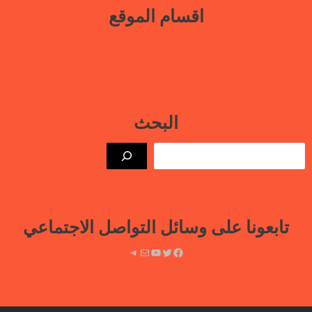
اقسام الموقع
بيانات
نافذة حرة
أنشطتنا الإعلامية
قتلى السجون
البحث
الب
تابعونا على وسائل التواصل الاجتماعي
فيسبوك
تويتر
يوتيوب
بريد
تيليجرام