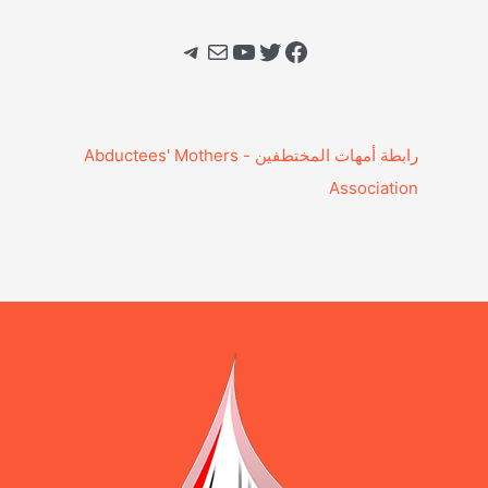
فيسبوك
تويتر
يوتيوب
بريد
تيليجرام
‎رابطة أمهات المختطفين - Abductees' Mothers
Association‎