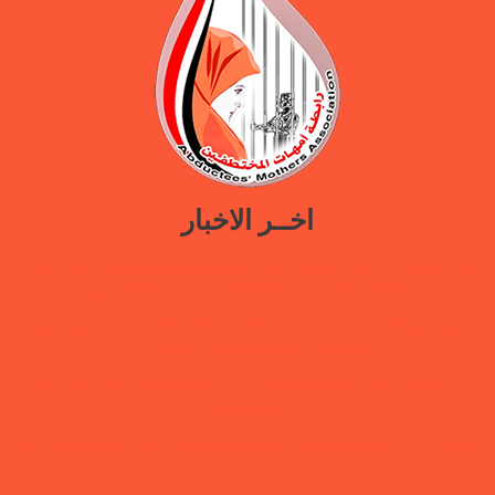
اخــر الاخبار
ورقة سياسات جديدة تدعو إلى استعادة المرافق الحكومية في مأرب عبر نهج
تصالحي يوازن بين استئناف الخدمات وحماية النازحين
ضمن حملة “هي تبني السلام”.. رابطة أمهات المختطفين تختتم دورة تدريبية
حول الابتزاز الرقمي والحماية الرقمية بمأرب
بيان وقفة رابطة أمهات المختطفين بعدن مطالبة بالكشف عن مصير أبنائها
المخفيين قسراً
رابطة أمهات المختطفين تجدد مطالبتها بالكشف عن مصير المخفيين قسرًا في
عدن