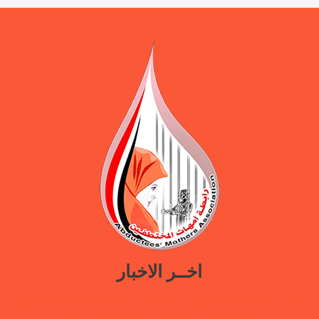
اخــر الاخبار
ورقة سياسات جديدة تدعو إلى استعادة المرافق الحكومية في مأرب عبر نهج
تصالحي يوازن بين استئناف الخدمات وحماية النازحين