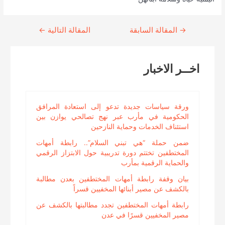
→
Continue
المقالة السابقة
المقالة التالية
←
Reading
اخــر الاخبار
ورقة سياسات جديدة تدعو إلى استعادة المرافق
الحكومية في مأرب عبر نهج تصالحي يوازن بين
استئناف الخدمات وحماية النازحين
ضمن حملة “هي تبني السلام”.. رابطة أمهات
المختطفين تختتم دورة تدريبية حول الابتزاز الرقمي
والحماية الرقمية بمأرب
بيان وقفة رابطة أمهات المختطفين بعدن مطالبة
بالكشف عن مصير أبنائها المخفيين قسراً
رابطة أمهات المختطفين تجدد مطالبتها بالكشف عن
مصير المخفيين قسرًا في عدن