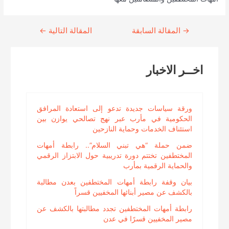
→
Continue
المقالة السابقة
المقالة التالية
←
Reading
اخــر الاخبار
ورقة سياسات جديدة تدعو إلى استعادة المرافق
الحكومية في مأرب عبر نهج تصالحي يوازن بين
استئناف الخدمات وحماية النازحين
ضمن حملة “هي تبني السلام”.. رابطة أمهات
المختطفين تختتم دورة تدريبية حول الابتزاز الرقمي
والحماية الرقمية بمأرب
بيان وقفة رابطة أمهات المختطفين بعدن مطالبة
بالكشف عن مصير أبنائها المخفيين قسراً
رابطة أمهات المختطفين تجدد مطالبتها بالكشف عن
مصير المخفيين قسرًا في عدن