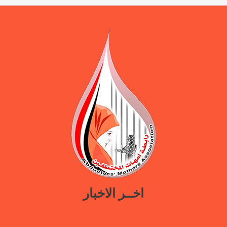
اخــر الاخبار
ورقة سياسات جديدة تدعو إلى استعادة المرافق الحكومية في مأرب عبر نهج
تصالحي يوازن بين استئناف الخدمات وحماية النازحين