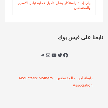
بيان إدانة واستنكار بشأن تأجيل عملية تبادل الأسرى
والمختطفين
تابعنا على فيس بوك
فيسبوك
تويتر
يوتيوب
بريد
تيليجرام
‎رابطة أمهات المختطفين - Abductees' Mothers
Association‎