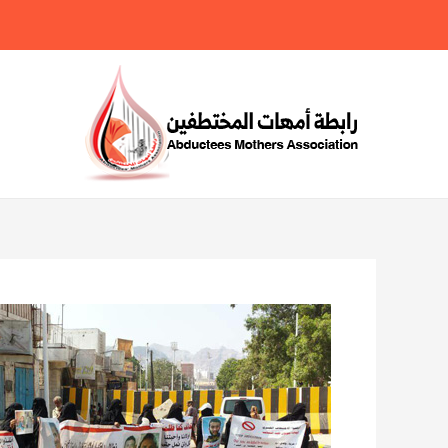
خطي
لى
لمحتوى