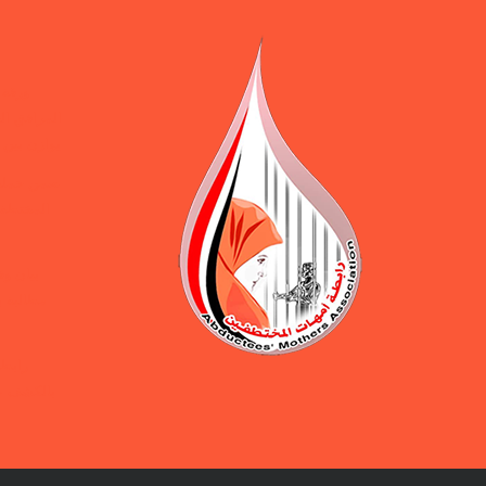
ورقة 
المرافق ال
يوازن بين 
ضمن حملة 
المختطفين
بيان و
مطالبة ب
رابطة
بالكشف ع