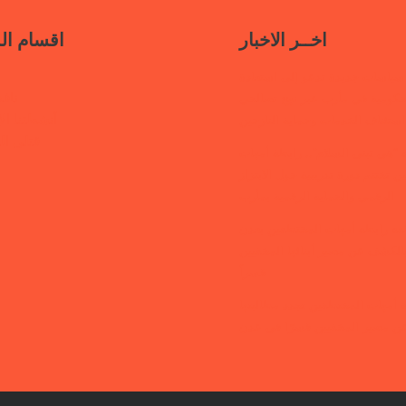
اخــر الاخبار
اقسام ال
سياسات جديدة تدعو إلى استعادة
ناف
حكومية في مأرب عبر نهج تصالحي
أنشطتنا الإ
استئناف الخدمات وحماية النازحين
قتلى ا
“هي تبني السلام”.. رابطة أمهات
 تختتم دورة تدريبية حول الابتزاز
الرقمي والحماية الرقمية بمأرب
قفة رابطة أمهات المختطفين بعدن
الكشف عن مصير أبنائها المخفيين
قسراً
 أمهات المختطفين تجدد مطالبتها
ن مصير المخفيين قسرًا في عدن