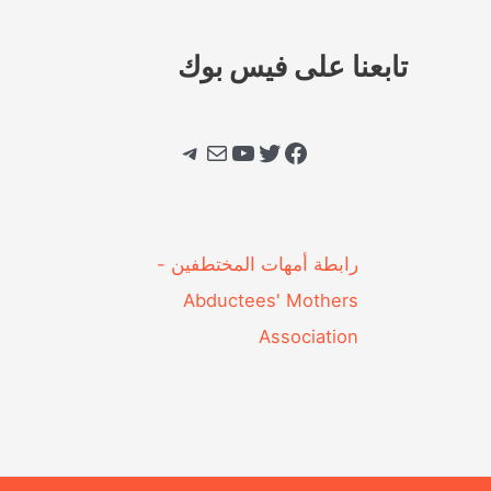
تابعنا على فيس بوك
فيسبوك
تويتر
يوتيوب
بريد
تيليجرام
‎رابطة أمهات المختطفين -
Abductees' Mothers
Association‎