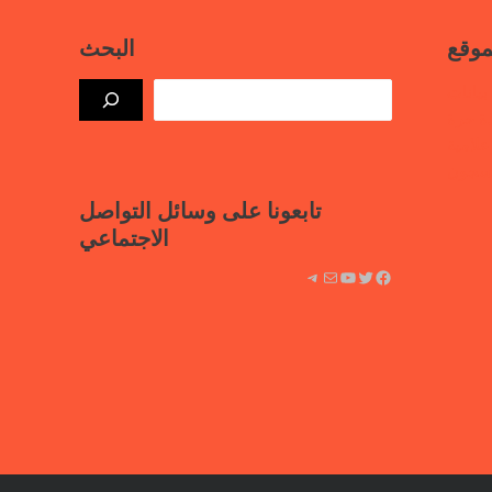
موقع
البحث
بيانات
ذة حرة
علامية
لسجون
تابعونا على وسائل التواصل
الاجتماعي
فيسبوك
تويتر
يوتيوب
بريد
تيليجرام