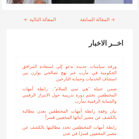
→
Continue
المقالة السابقة
المقالة التالية
←
Reading
اخــر الاخبار
ورقة سياسات جديدة تدعو إلى استعادة المرافق
الحكومية في مأرب عبر نهج تصالحي يوازن بين
استئناف الخدمات وحماية النازحين
ضمن حملة “هي تبني السلام”.. رابطة أمهات
المختطفين تختتم دورة تدريبية حول الابتزاز الرقمي
والحماية الرقمية بمأرب
بيان وقفة رابطة أمهات المختطفين بعدن مطالبة
بالكشف عن مصير أبنائها المخفيين قسراً
رابطة أمهات المختطفين تجدد مطالبتها بالكشف عن
مصير المخفيين قسرًا في عدن