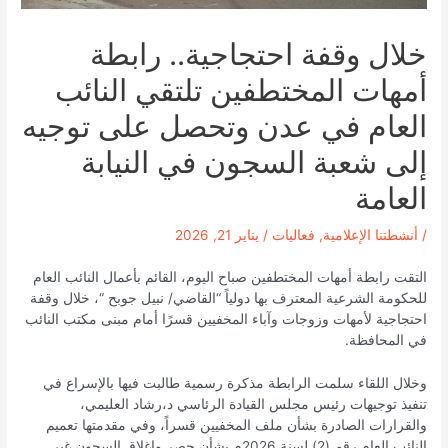
خلال وقفة احتجاجية.. رابطة
أمهات المختطفين تلتقي النائب
العام في عدن وتحصل على توجيه
إلى شعبة السجون في النيابة
العامة
/
أنشطتنا الإعلامية
,
فعاليات
/
يناير 21, 2026
التقت رابطة أمهات المختطفين صباح اليوم، القائم بأعمال النائب العام
للحكومة الشرعية المعترف بها دولياً “القاضي/ نبيل جوبح “، خلال وقفة
احتجاجية لأمهات وزوجات وآباء المخفيين قسرًا أمام مبنى مكتب النائب
في المحافظة.
وخلال اللقاء سلمت الرابطة مذكرة رسمية طالبت فيها بالإسراع في
تنفيذ توجيهات رئيس مجلس القيادة الرئاسي د،رشاد العليمي،
والقرارات الصادرة بشأن ملف المخفيين قسراً، وفي مقدمتها تعميم
النائب العام رقم (2) لسنة 2026م بشأن حصر وإغلاق السجون غير