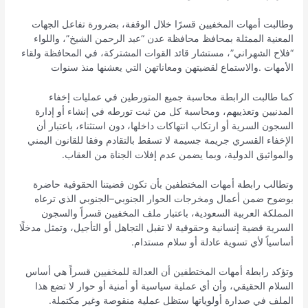
وطالبت أمهات المخفيين قسرًا خلال الوقفة، بضرورة تفاعل الجهات
المعنية الممثلة بمحافظ محافظة عدن “عبد الرحمن الشيخ”، واللواء
“فلاح الشهراني”، مستشار قائد القوات المشتركة، في المحافظة ولقاء
الأمهات .والاستماع لقضيتهن ومعاناتهن التي يعشنها منذ سنوات
كما طالبت الرابطة محاسبة جميع المتورطين في عمليات إخفاء
المدنيين وتعذيبهم، ومحاسبة كل من ثبت تورطه في إنشاء أو إدارة
السجون السرية أو ارتكاب انتهاكات داخلها، دون استثناء، باعتبار أن
الإخفاء القسري جريمة جسيمة لا تسقط بالتقادم وفقا للقانون اليمني
والمواثيق الدولية، وبما يضمن عدم إفلات الجناة من العقاب.
وتطالب رابطة أمهات المختطفين بأن تكون قضيتنا الحقوقية حاضرة
بوضوح ضمن أعمال ومخرجات الحوار الجنوبي–الجنوبي الذي ترعاه
المملكة العربية السعودية، باعتبار ملف المخفيين قسراً والسجون
السرية قضية إنسانية وحقوقية لا تقبل التجاهل أو التأجيل، وتمثل مدخلًا
أساسياً لأي تسوية عادلة أو سلام مستدام.
وتؤكد رابطة أمهات المختطفين أن العدالة للمخفيين قسراً هي أساس
السلام الحقيقي، وأن أي عملية سياسية أو أمنية أو حوار لا تضع هذا
الملف في صدارة أولوياتها ستظل عملية منقوصة وغير مكتملة.