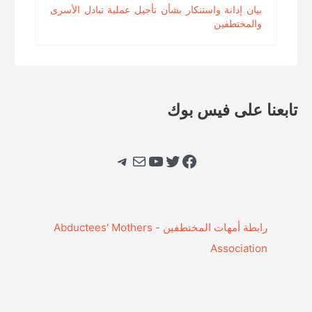
بيان إدانة واستنكار بشأن تأجيل عملية تبادل الأسرى
والمختطفين
تابعنا على فيس بوك
فيسبوك
تويتر
يوتيوب
بريد
تيليجرام
‎رابطة أمهات المختطفين - Abductees' Mothers
Association‎