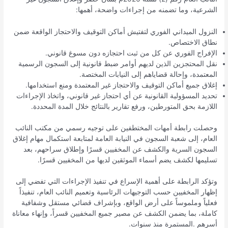
الشرعية، وما تضمنه من إجراءات واضحة، أهمها:
النزول الميداني الفوري لتفتيش أماكن التوقيف والاحتجاز الواقعة ضمن
نطاق الاختصاص.
الإفراج الفوري عن كل من ثبت احتجازه دون مسوغ قانوني.
نقل المحتجزين الذين لديهم أوامر ضبط قانونية إلى السجون الرسمية
المعتمدة، وإحالة قضاياهم إلى النيابات المختصة.
إغلاق جميع أماكن التوقيف والاحتجاز غير المعتمدة ومنع استخدامها.
تحديد المسؤولية القانونية عن أي احتجاز غير قانوني، واتخاذ الإجراءات
اللازمة بحق المتورطين، ورفع تقارير بالنتائج خلال المدة المحددة.
وحصلت رابطة أمهات المختطفين على توجيه رسمي من مكتب النائب
العام، إلى شعبة السجون في النيابة العامة لمتابعة استكمال مهام إغلاق
السجون السرية والكشف عن المخفيين قسرًا وإطلاق سراحهم، بعد
تسليمها لكشف يضم أسماء الموثقين لديها من المخفيين قسرًا.
وتؤكد الرابطة على أهمية الإسراع في تنفيذ الإجراءات التي تفضي إلى
إظهار المخفيين حسب التوجيهات الرئاسية وتعميم النائب العام، تنفيذاً
فعلياً وملموساً على أرض الواقع، وبإشراف قضائي مستقل وشفافية
كاملة، بما يضمن الكشف عن مصير جميع المخفيين قسراً، وإنهاء معاناة
أسرهم .المستمرة منذ سنوات.