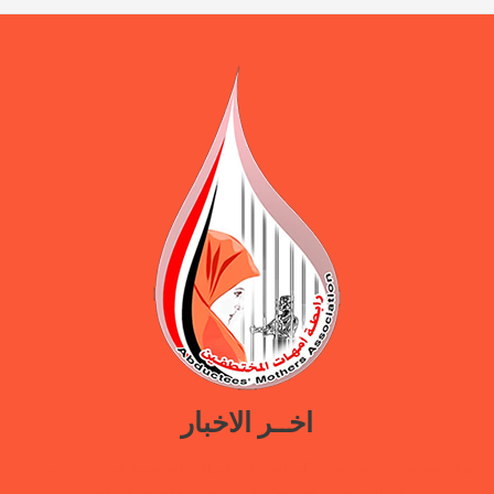
اخــر الاخبار
ورقة سياسات جديدة تدعو إلى استعادة المرافق الحكومية في مأرب عبر نهج
تصالحي يوازن بين استئناف الخدمات وحماية النازحين