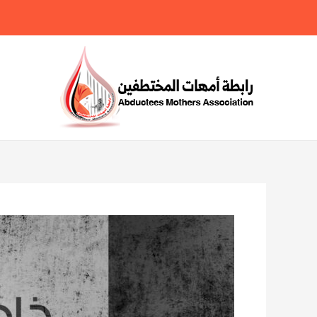
خطي
لى
لمحتوى