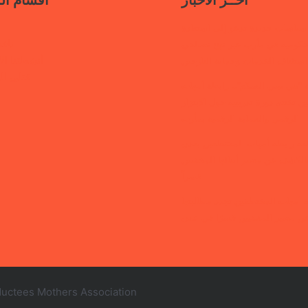
اخــر الاخبار
اقسام ال
سياسات جديدة تدعو إلى استعادة
ناف
حكومية في مأرب عبر نهج تصالحي
أنشطتنا الإ
استئناف الخدمات وحماية النازحين
قتلى ا
“هي تبني السلام”.. رابطة أمهات
 تختتم دورة تدريبية حول الابتزاز
الرقمي والحماية الرقمية بمأرب
قفة رابطة أمهات المختطفين بعدن
الكشف عن مصير أبنائها المخفيين
قسراً
 أمهات المختطفين تجدد مطالبتها
ن مصير المخفيين قسرًا في عدن
uctees Mothers Association