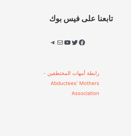
تابعنا على فيس بوك
فيسبوك
تويتر
يوتيوب
بريد
تيليجرام
‎رابطة أمهات المختطفين -
Abductees' Mothers
Association‎