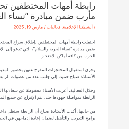
رابطة أمهات المختطفين تح
مأرب ضمن مبادرة “نساء الح
/
أنشطتنا الإعلامية
,
فعاليات
/
مارس 19, 2025
احتفلت رابطة أمهات المختطفين بإطلاق سراح المحت
ضمن مبادرة “نساء الحرية والسلام”، التي تدعو إلى ا
الحرب من كافة أماكن الاحتجاز.
وجرى استقبال المحتجزات المفرج عنهن بحضور المدير 
الأستاذة صباح حميد، إلى جانب عدد من عضوات الرابطة
وخلال الفعالية، أعربت الأستاذ محفوظة عن سعادتها ا
الرابطة بمواصلة جهودها حتى يتم الإفراج عن جميع ال
من جانبها، أكدت الأستاذة صباح أن الرابطة ستظل داع
برامج التدريب والتأهيل لضمان إعادة إدماجهن في الحياة