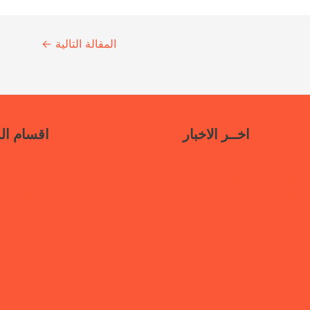
المقالة التالية
←
اخــر الاخبار
اقسام ال
سياسات جديدة تدعو إلى استعادة
ناف
حكومية في مأرب عبر نهج تصالحي
أنشطتنا الإ
استئناف الخدمات وحماية النازحين
قتلى ا
“هي تبني السلام”.. رابطة أمهات
 تختتم دورة تدريبية حول الابتزاز
الرقمي والحماية الرقمية بمأرب
قفة رابطة أمهات المختطفين بعدن
الكشف عن مصير أبنائها المخفيين