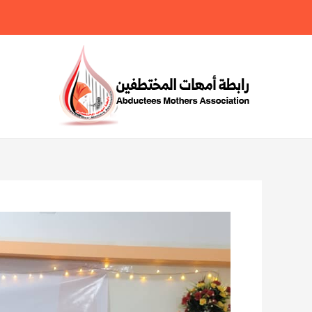
خطي
لى
لمحتوى