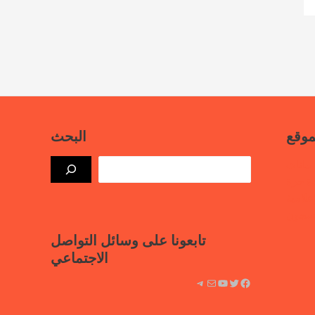
موقع
البحث
بيانات
ذة حرة
علامية
لسجون
تابعونا على وسائل التواصل
الاجتماعي
فيسبوك
تويتر
يوتيوب
بريد
تيليجرام