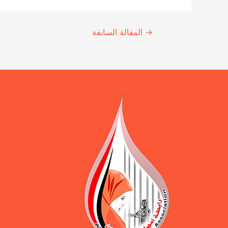
Continue
→
المقالة السابقة
Reading
ورقة 
المرافق ال
يوازن بين 
ضمن حملة 
المختطفين
بيان و
مطالبة ب