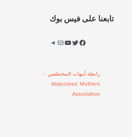
تابعنا على فيس بوك
فيسبوك
تويتر
يوتيوب
بريد
تيليجرام
‎رابطة أمهات المختطفين -
Abductees' Mothers
Association‎