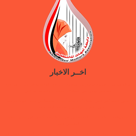
اخــر الاخبار
ورقة سياسات جديدة تدعو إلى استعادة المرافق الحكومية في مأرب عبر نهج
تصالحي يوازن بين استئناف الخدمات وحماية النازحين
ضمن حملة “هي تبني السلام”.. رابطة أمهات المختطفين تختتم دورة تدريبية
حول الابتزاز الرقمي والحماية الرقمية بمأرب
بيان وقفة رابطة أمهات المختطفين بعدن مطالبة بالكشف عن مصير أبنائها
المخفيين قسراً
رابطة أمهات المختطفين تجدد مطالبتها بالكشف عن مصير المخفيين قسرًا في