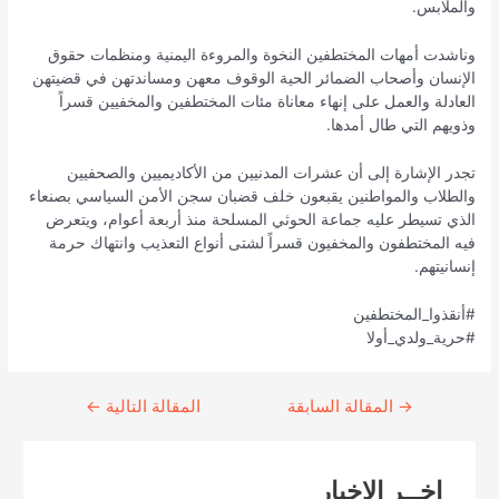
والملابس.
وناشدت أمهات المختطفين النخوة والمروءة اليمنية ومنظمات حقوق
الإنسان وأصحاب الضمائر الحية الوقوف معهن ومساندتهن في قضيتهن
العادلة والعمل على إنهاء معاناة مئات المختطفين والمخفيين قسراً
وذويهم التي طال أمدها.
تجدر الإشارة إلى أن عشرات المدنيين من الأكاديميين والصحفيين
والطلاب والمواطنين يقبعون خلف قضبان سجن الأمن السياسي بصنعاء
الذي تسيطر عليه جماعة الحوثي المسلحة منذ أربعة أعوام، ويتعرض
فيه المختطفون والمخفيون قسراً لشتى أنواع التعذيب وانتهاك حرمة
إنسانيتهم.
#أنقذوا_المختطفين
#حرية_ولدي_أولا
→
Continue
المقالة السابقة
المقالة التالية
←
Reading
اخــر الاخبار