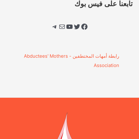
تابعنا على فيس بوك
فيسبوك
تويتر
يوتيوب
بريد
تيليجرام
‎رابطة أمهات المختطفين - Abductees' Mothers
Association‎