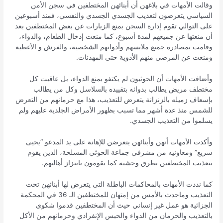
وقالت الأمهات في بلاغهن أن أبنائهن المختطفين في سجن الأمن
السياسي يتعرضون لتعذيب الجسدي الجسدي والنفسي، فمنذ أسبوعين
على التوالي تقوم إدارة السجن بمنع الزيارات عن بعض المختطفين بعد
أن منعتها عن جميعهم لمدة أسبوع، كما منعت إدخال الطعام، والدواء،
وقامت بمصادرة جميع ملابسهم وأدواتهم الشخصية، والفرش و الأغطية
ومنعت عن المرضى منهم الأدوية حتى المهدئات.
وأضافت الأمهات أن الحوثيون لم يكتفو بمنع الدواء، بل عاقبت كل
مختطف مريض يطالب بدوائه بتقييده بالسلاسل وكل من يطالب
بإسعاف زميله بالزنزانة يتعرض للتعذيب، هذا مع حرمانهم من التعرض
للشمس منذ عدة أشهر مما تسبب بظهور الأمراض الجلدية عليهم ولم
يسلموا من التعذيب الجسدي.
وأكدت الأمهات أنهن وأبنائهن يتعرضن للإهانة على يد المدعو “يحيى
سريع” ومعاونيه من مشرفي جماعة الحوثي المسلحة، الذين يقوم
بتعذيب المختطفين بطرق وحشية كما يقومون بابتزاز أهاليهم.
كما نددت الأمهات بالمحاكمات الباطلة التى يتعرض لها أبنائهن تحت
التعذيب وماحدث بالأمس من إمتهان للمختطفين الـ 36 في المحكمة
الجزائية هو عمل غير إنساني حيث أن المختطفين قدموا شكوى
بالتعذيب والحرمان من الدواء والحبس الإنفرادي وحرمانهم من الأكل