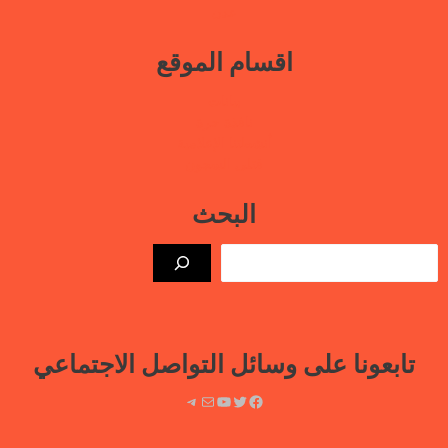
عدن
اقسام الموقع
بيانات
نافذة حرة
أنشطتنا الإعلامية
قتلى السجون
البحث
الب
تابعونا على وسائل التواصل الاجتماعي
فيسبوك
تويتر
يوتيوب
بريد
تيليجرام