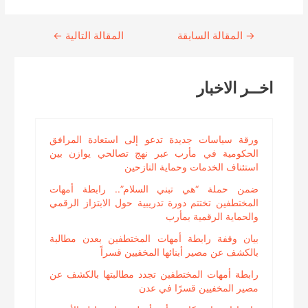
→
Continue
المقالة السابقة
المقالة التالية
←
Reading
اخــر الاخبار
ورقة سياسات جديدة تدعو إلى استعادة المرافق
الحكومية في مأرب عبر نهج تصالحي يوازن بين
استئناف الخدمات وحماية النازحين
ضمن حملة “هي تبني السلام”.. رابطة أمهات
المختطفين تختتم دورة تدريبية حول الابتزاز الرقمي
والحماية الرقمية بمأرب
بيان وقفة رابطة أمهات المختطفين بعدن مطالبة
بالكشف عن مصير أبنائها المخفيين قسراً
رابطة أمهات المختطفين تجدد مطالبتها بالكشف عن
مصير المخفيين قسرًا في عدن