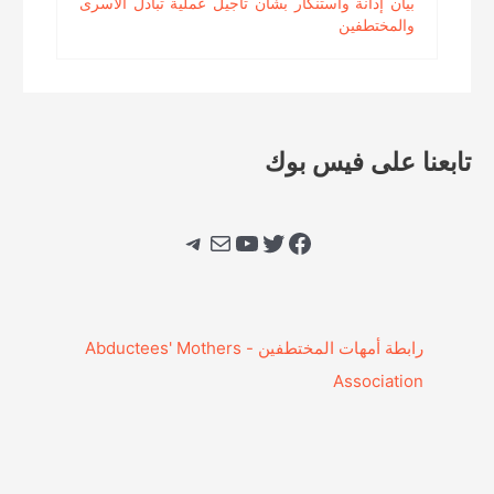
بيان إدانة واستنكار بشأن تأجيل عملية تبادل الأسرى
والمختطفين
تابعنا على فيس بوك
فيسبوك
تويتر
يوتيوب
بريد
تيليجرام
‎رابطة أمهات المختطفين - Abductees' Mothers
Association‎