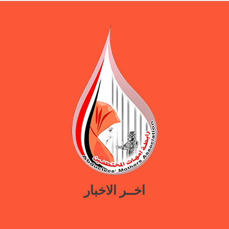
اخــر الاخبار
ورقة سياسات جديدة تدعو إلى استعادة المرافق الحكومية في مأرب عبر نهج
تصالحي يوازن بين استئناف الخدمات وحماية النازحين