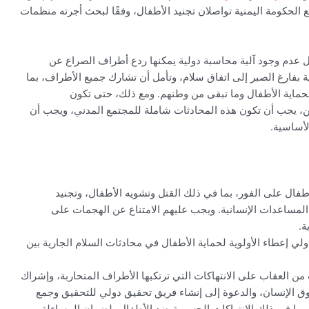
مع الحكومة اليمنية تواصلان تجنيد الأطفال، وفقًا لبحث أجرته منظمات
عدم وجود آلية محاسبة دولية يمكنها ردع أطراف الصراع عن
ية بفارغ الصبر إلى اتفاق سلام، وتأمل أن تشارك جميع الأطراف، بما
 لحماية الأطفال وما تبقى من وطنهم. ومع ذلك، حتى تكون
من، يجب أن تكون هذه المحادثات شاملة للمجتمع المدني، ويجب أن
الأساسية.
ال على الفور، بما في ذلك القتل وتشويه الأطفال، وتجنيد
لمساعدات الإنسانية. ويجب عليهم الامتناع عن الهجمات على
ة.
ي إعطاء الأولوية لحماية الأطفال في محادثات السلام الجارية بين
 من العقاب على الانتهاكات التي ترتكبها الأطراف المتحاربة، وإشراك
ق الإنسان، والدعوة إلى إنشاء فريق تحقيق دولي للتحقيق وجمع
، بما في ذلك الانتهاكات الجسيمة ضد الأطفال، لضمان المساءلة.