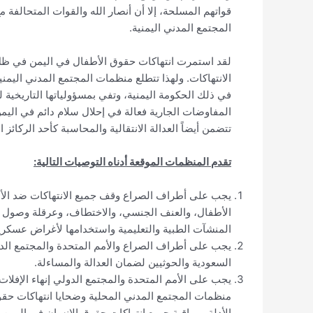
قواتهم المسلحة، إلا أن أنصار الله والقوات المتحالفة 
المجتمع المدني اليمنية.
لقد استمرت انتهاكات حقوق الأطفال في اليمن في ظل 
الانتهاكات. ولهذا تتطلع منظمات المجتمع المدني اليمن
في ذلك الحكومة اليمنية، وتفي بمسؤولياتها التاريخية
المفاوضات الجارية فعالة في إحلال سلام دائم في الي
تتضمن أيضاً العدالة الانتقالية والمحاسبة كأحد الركائز 
تقدم المنظمات الموقعة أدناه التوصيات التالية:
يجب على أطراف الصراع وقف جميع الانتهاكات ضد الأطف
الأطفال، والعنف الجنسي، والاختطاف، وعرقلة وصول ا
المنشآت الطبية والتعليمية واستخدامها لأغراض عسكري
يجب على أطراف الصراع والأمم المتحدة والمجتمع الدول
السعودية والحوثيين لضمان العدالة والمساءلة.
يجب على الأمم المتحدة والمجتمع الدولي إنهاء الإفلات
منظمات المجتمع المدني المحلية وضحايا انتهاكات حقو
الأدلة ومراقبة جميع انتهاكات حقوق الإنسان في اليمن