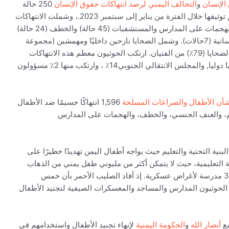
الإنسان
و
التحالف اليمني لرصد انتهاكات حقوق الإنسان
250 حالة
من الانتهاكات الجسيمة لحقوق الإنسان ضد الأطفال تم توثيقها خلال الفترة من يناير إلى سبتمبر 2023.، وشملت الانتهاكات
تجنيد الأطفال (85 حالة) والقتل والتشويه (75 حالة) والهجمات على المدارس والمستشفيات (45 حالة) والخطف (24 حالة)
والعنف الجنسي (14حالة) ومنع وصول المساعدات الإنسانية (7حالات). وشمل الضحايا نازحين داخليًا ومهمشين (مجموعة
عرقية مهمشة في اليمن). وكانت الغالبية العظمى من الضحايا (79٪) من الفتيان. ارتكب الحوثيون معظم هذه الانتهاكات
بنسبة (84٪)، بينما ارتكبت الحكومة اليمنية المعترف بها دوليا, والمجلس الانتقالي الجنوبي14٪ ، وارتكب منها 2٪ مسؤولون
1,596 انتهاكًا جسيمًا ضد الأطفال
هم، والعنف الجنسي، والخطف، والهجمات على المدارس
ة التحتية والتعليم حيث يواجه أطفال اليمن تهديدًا خطيرًا على
 التعليمية، حيث لا يتمكن أكثر من مليوني طفل يمني من الذهاب
إلى المدارس، وتم تدمير أو إعادة استخدام حوالي 3000 مدرسة لأغراض عسكرية. إذ أفاد الصليب الأحمر بأن خمس
 الحوثيون المدارس والمساجد والمعسكرات الصيفية لتجنيد الأطفال
مع
أنصار الله
و
الحكومة اليمنية
لإنهاء تجنيد الأطفال واستخدامهم في