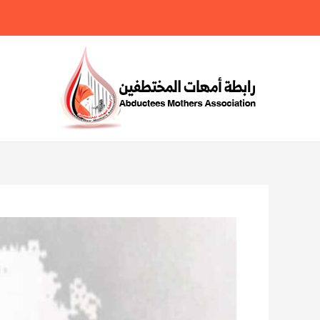
خطي
لى
لمحتوى