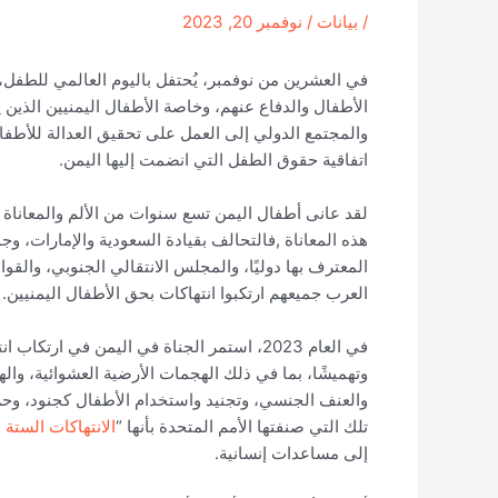
/
بيانات
/
نوفمبر 20, 2023
في العشرين من نوفمبر، يُحتفل باليوم العالمي للطفل، 
الأطفال والدفاع عنهم، وخاصة الأطفال اليمنيين الذين
والمجتمع الدولي إلى العمل على تحقيق العدالة للأطفال
اتفاقية حقوق الطفل التي انضمت إليها اليمن.
لقد عانى أطفال اليمن تسع سنوات من الألم والمعانا
هذه المعاناة ,فالتحالف بقيادة السعودية والإمارات، وجما
المعترف بها دوليًا، والمجلس الانتقالي الجنوبي، والق
العرب جميعهم ارتكبوا انتهاكات بحق الأطفال اليمنيين.
في العام 2023، استمر الجناة في اليمن في ا
وتهميشًا، بما في ذلك الهجمات الأرضية العشوائية، وال
والعنف الجنسي، وتجنيد واستخدام الأطفال كجنود، وحرما
تلك التي صنفتها الأمم المتحدة بأنها “
الانتهاكات الستة
إلى مساعدات إنسانية.