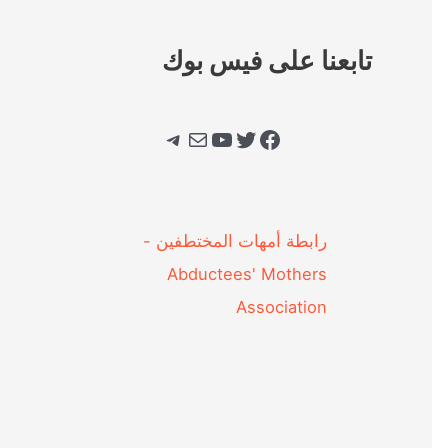
تابعنا على فيس بوك
فيسبوك
تويتر
يوتيوب
بريد
تيليجرام
‎رابطة أمهات المختطفين -
Abductees' Mothers
Association‎