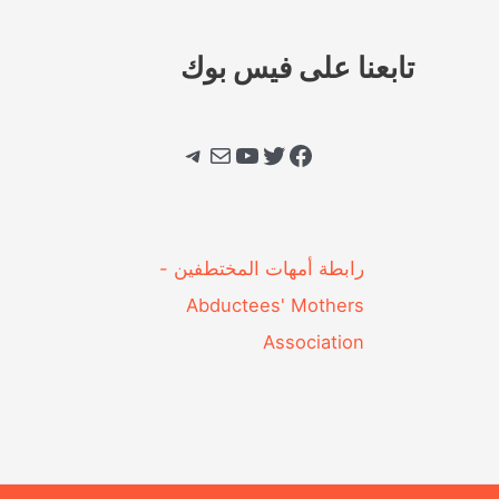
تابعنا على فيس بوك
فيسبوك
تويتر
يوتيوب
بريد
تيليجرام
‎رابطة أمهات المختطفين -
Abductees' Mothers
Association‎