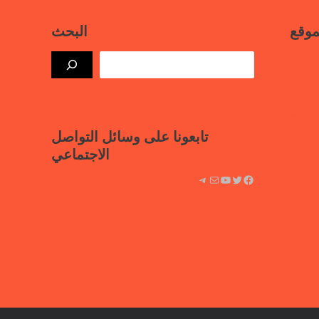
موقع
البحث
بيانات
ذة حرة
علامية
لسجون
تابعونا على وسائل التواصل
الاجتماعي
فيسبوك
تويتر
يوتيوب
بريد
تيليجرام