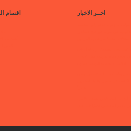
اخــر الاخبار
اقسام ال
سياسات جديدة تدعو إلى استعادة
ناف
حكومية في مأرب عبر نهج تصالحي
أنشطتنا الإ
استئناف الخدمات وحماية النازحين
قتلى ا
“هي تبني السلام”.. رابطة أمهات
 تختتم دورة تدريبية حول الابتزاز
الرقمي والحماية الرقمية بمأرب
قفة رابطة أمهات المختطفين بعدن
الكشف عن مصير أبنائها المخفيين
قسراً
 أمهات المختطفين تجدد مطالبتها
ن مصير المخفيين قسرًا في عدن