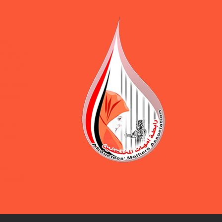
ورقة 
المرافق ال
يوازن بين 
ضمن حملة 
المختطفين
بيان و
مطالبة ب
رابطة
بالكشف ع